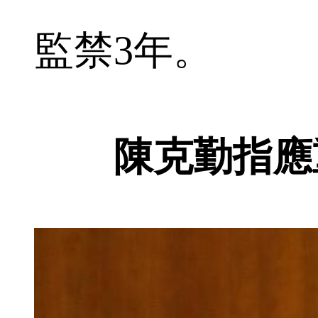
監禁3年。
陳克勤指應