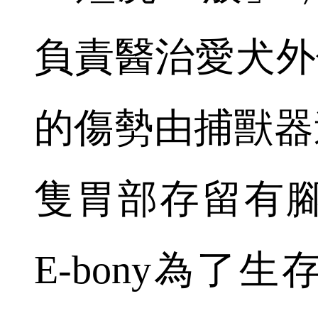
負責醫治愛犬外傷
的傷勢由捕獸器
隻胃部存留有
E-bony為了