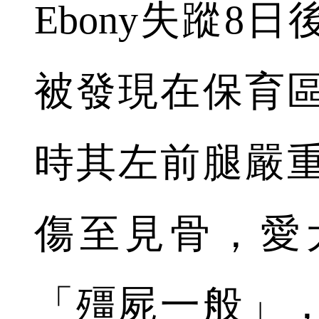
Ebony失蹤8
被發現在保育
時其左前腿嚴
傷至見骨，愛
「殭屍一般」