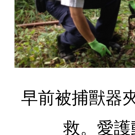
早前被捕獸器
救。愛護