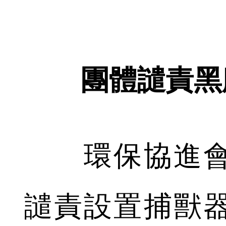
團體譴責黑
環保協進會
譴責設置捕獸