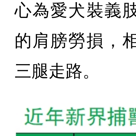
心為愛犬裝義
的肩膀勞損，
三腿走路。