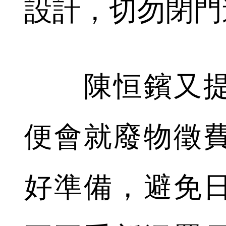
設計，切勿閉門
陳恒鑌又提
便會就廢物徵
好準備，避免