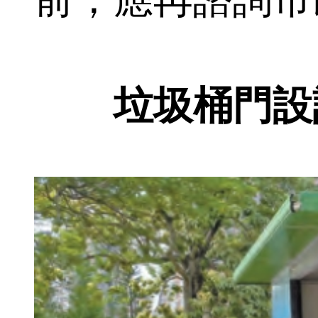
垃圾桶門設