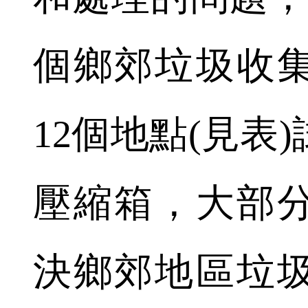
個鄉郊垃圾收
12個地點(見表
壓縮箱，大部
決鄉郊地區垃