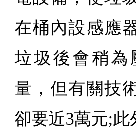
在桶內設感應
垃圾後會稍為
量，但有關技
卻要近3萬元;