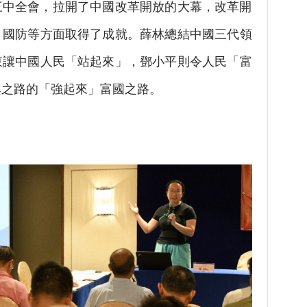
屆三中全會，拉開了中國改革開放的大幕，改革開
、國防等方面取得了成就。薛林總結中國三代領
東讓中國人民「站起來」，鄧小平則令人民「富
興之路的「強起來」富國之路。