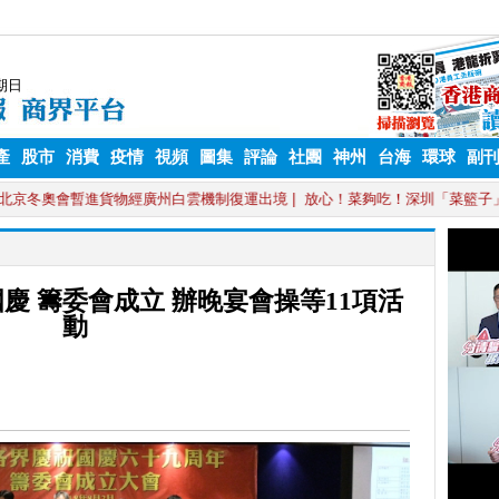
產
股市
消費
疫情
視頻
圖集
評論
社團
神州
台海
環球
副
慶 籌委會成立 辦晚宴會操等11項活
動