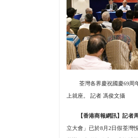
荃灣各界慶祝國慶69周年
上就座。 記者 馮俊文攝
【香港商報網訊】記者周
立大會」已於8月2日假荃灣