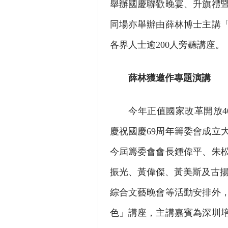
舉辦國慶聯歡晚宴、升旗禮暨
同場亦舉辦由薛林博士主講「
各界人士逾200人旁聽講座。
薛林獲邀作專題演講
今年正值國家改革開放40
慶祝國慶69周年籌委會成立
今屆籌委會會長鍾偉平、朱
振光、黃偉傑、黃美斯及古揚
綜合文藝晚會等活動安排外，
色」講座，主講嘉賓為深圳