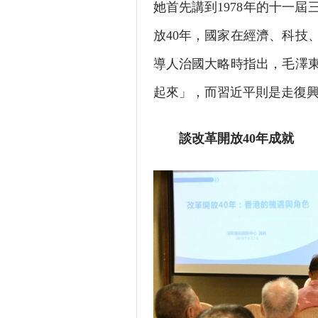
她首先講到1978年的十一
放40年，國家在經濟、科技
導人治國大略時指出，毛澤
起來」，而習近平則是走復
談改革開放40年成就