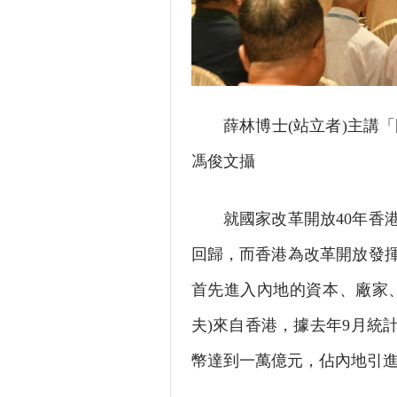
薛林博士(站立者)主講「國
馮俊文攝
就國家改革開放40年香港
回歸，而香港為改革開放發
首先進入內地的資本、廠家
夫)來自香港，據去年9月統
幣達到一萬億元，佔內地引