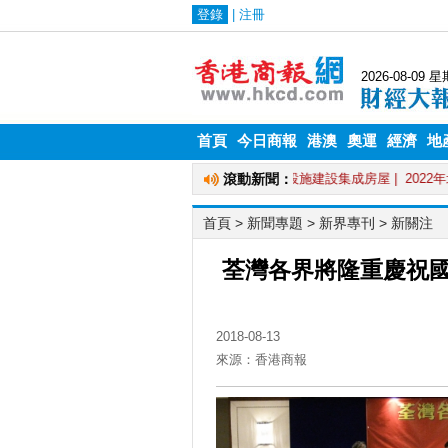
首頁
今日商報
港澳
奧運
經濟
地
首頁
> 新聞專題 >
新界專刊
>
新關注
荃灣各界將隆重慶祝國
2018-08-13
來源：香港商報