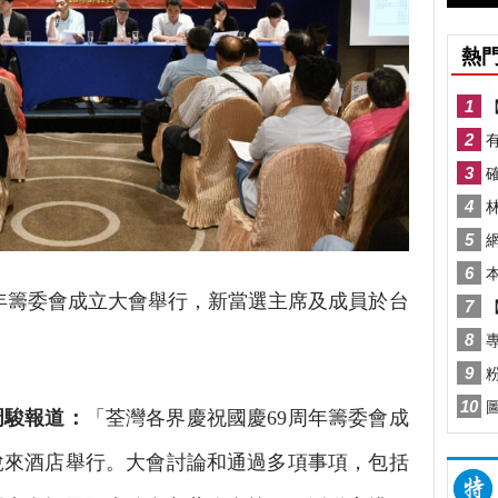
籌委會成立大會舉行，新當選主席及成員於台
駿報道：
「荃灣各界慶祝國慶69周年籌委會成
悅來酒店舉行。大會討論和通過多項事項，包括