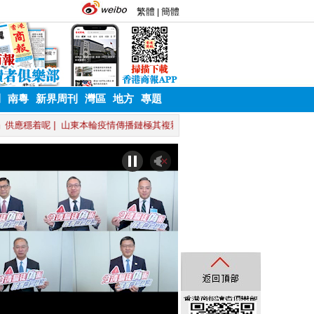
刊
南粵
新界周刊
灣區
地方
專題