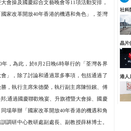
大會操及國慶綜合文藝晚會等11項活動安排，
國家改革開放40年香港的機遇和角色」，荃灣
年，為此，於8月2日晚6時舉行的「荃灣各界
大會」，除了討論和通過眾多事項，包括通過了
松勝，執行主席朱德榮，執行副主席陳恒鑌、傅
邦;通過國慶聯歡晚宴、升旗禮暨大會操、國慶
同場舉辦「國家改革開放40年香港的機遇和角
培訓調研中心教研處副處長、副教授薛林博士。