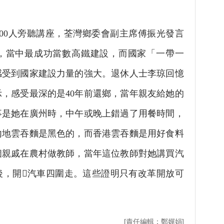
0人旁聽講座，荃灣鄉委會副主席傅振光發言
，當中最成功當數高鐵建設，而國家「一帶一
感受到國家建設力量的強大。退休人士李琼回憶
示，感受最深的是40年前還鄉，當年親友給她的
事是她在廣州時，中午或晚上錯過了用餐時間，
內地雲吞麵是黑色的，而香港雲吞麵是用好食料
個親戚在農村做教師，當年這位教師對她講買汽
後，開汽車四圍走。這些證明只有改革開放可
[責任編輯：鄭嬋娟]