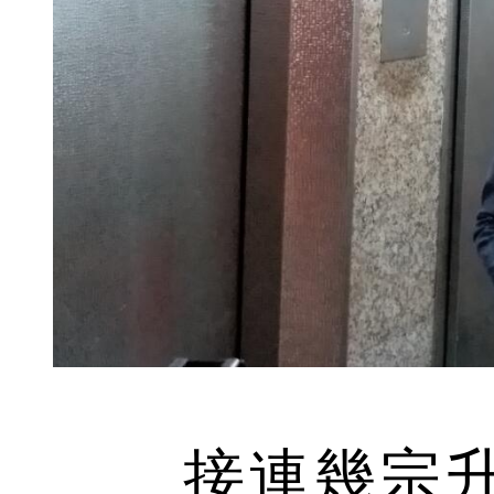
接連幾宗升