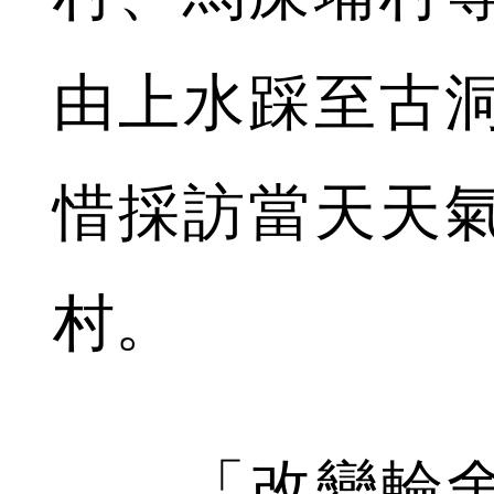
由上水踩至古
惜採訪當天天
村。
「改變輪舍」(W