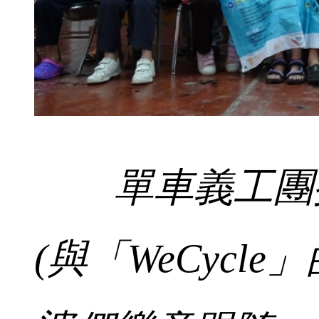
單車義工團
(與「WeCycl