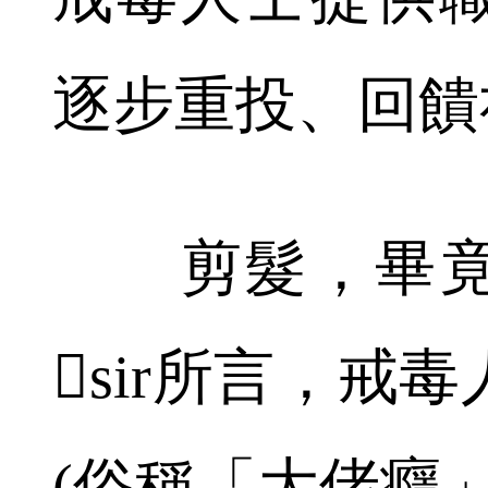
逐步重投、回饋
剪髮，畢竟
sir所言，戒
(俗稱「大佬癮