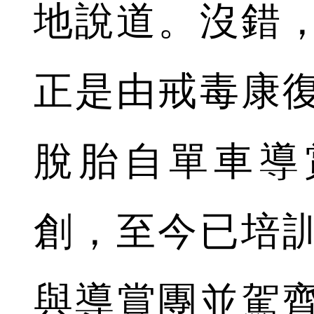
地說道。沒錯
正是由戒毒康
脫胎自單車導賞
創，至今已培訓
與導賞團並駕