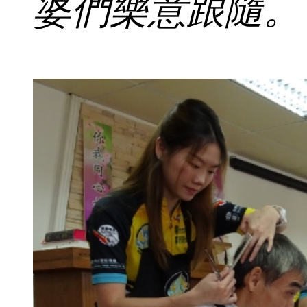
婆們樂意跟隨。