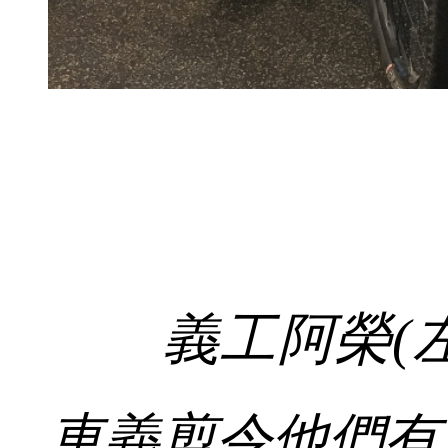
義工阿榮(
車義剪令他們有