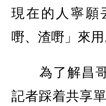
現在的人寧願丟
嘢、渣嘢」來用
為了解昌哥
記者踩着共享單