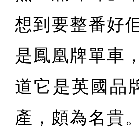
想到要整番好
是鳳凰牌單車
道它是英國品牌Ph
產，頗為名貴