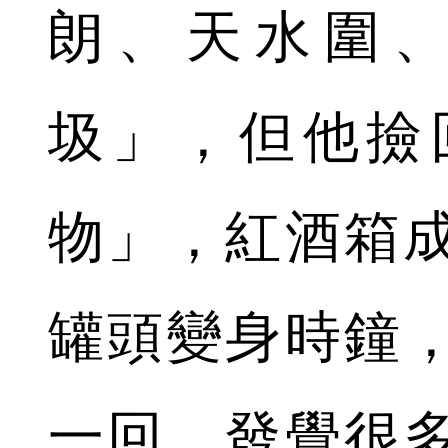
朗、天水圍
圾」，但他撿
物」，紅酒箱
罐頭變身時鐘
一回，發覺很