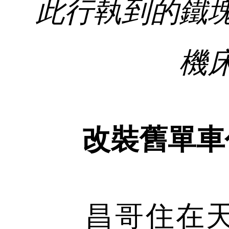
此行執到的鐵
機
改裝舊單車作載貨
昌哥住在天