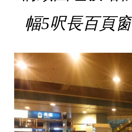
幅5呎長百頁