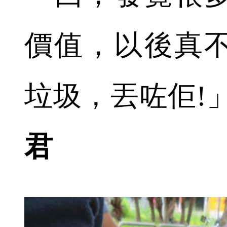
價值，以後真
垃圾，丟咗佢!
君