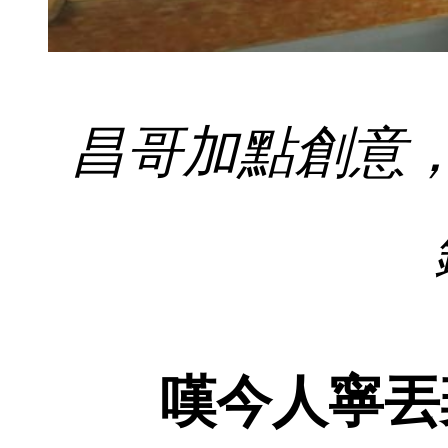
昌哥加點創意
嘆今人寧丟