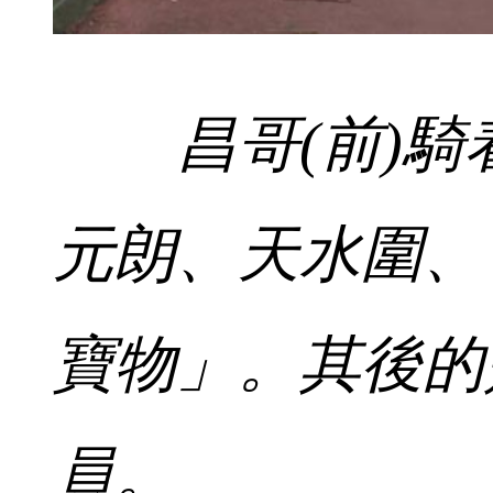
昌哥(前)騎着
元朗、天水圍、
寶物」。其後的
員。