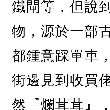
鐵閘等，但說
物，源於一部
都鍾意踩單車，
街邊見到收買
然『爛茸茸』