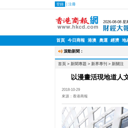
首頁
今日商報
港澳
奧運
經濟
地
首頁
> 新聞專題 >
新界專刊
>
新關注
以漫畫活現地道人文風貌
2018-10-29
來源：香港商報