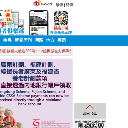
刊
南粵
新界周刊
灣區
地方
專題