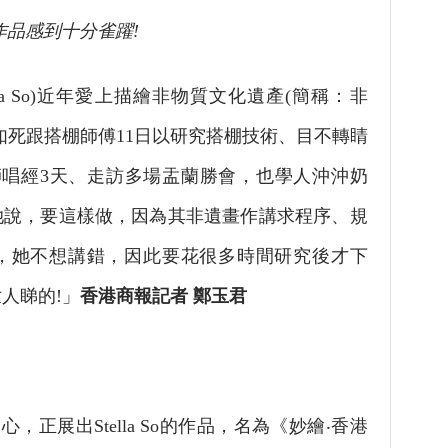
的作品感到十分雀躍!
a So)近年愛上描繪非物質文化遺產(簡稱：非
如死跟搭棚師傅11日以研究搭棚技術、目不轉睛
師唱經3天、走訪多場盂蘭勝會，也學人沖沖奶
她說，要這樣做，因為其非遺畫作講求程序、規
，她不想講錯，因此要花很多時間研究後才下
人睇的!」
香港商報記者 鄭玉君
出
，正展出Stella So的作品，名為《妙繪‧香港