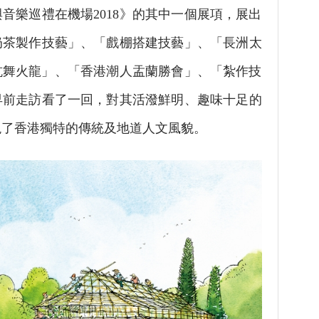
音樂巡禮在機場2018》的其中一個展項，展出
奶茶製作技藝」、「戲棚搭建技藝」、「長洲太
坑舞火龍」、「香港潮人盂蘭勝會」、「紮作技
。早前走訪看了一回，對其活潑鮮明、趣味十足的
現了香港獨特的傳統及地道人文風貌。