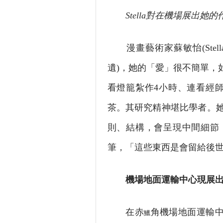
Stella對在機場展出她
漫畫藝術家蘇敏怡(Stell
遺)，她的「愛」很不簡單，
看燈籠紮作4小時、連看經
茶。其研究精神堪比學者。
則、結構，會呈現中間細節
筆，「這些東西是會留給後世
機場地面運輸中心現展
在赤
角機場地面運輸中心
鱲