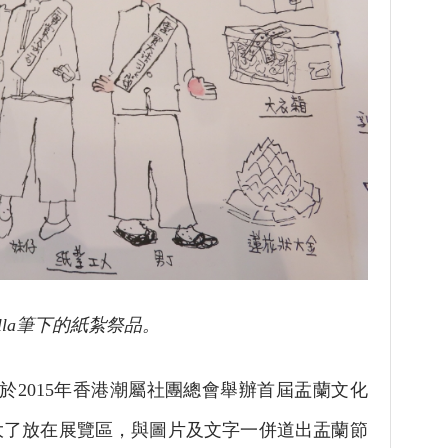
tella筆下的紙紮祭品。
，始於2015年香港潮屬社團總會舉辦首屆盂蘭文化
大了放在展覽區，與圖片及文字一併道出盂蘭節