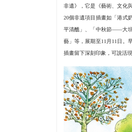
非遺》，它是《藝術、文化與
20個非遺項目插畫如「港式
平清醮」、「中秋節——大
藝」等，展期至11月11日
插畫留下深刻印象，可說活