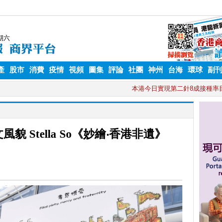
產
股市
消費
疫情
視頻
圖集
評論
社團
神州
台海
環球
副
 Stella So《妙繪‧香港非遺》