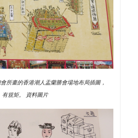
團總會所畫的香港潮人盂蘭勝會場地布局插圖，
究，有規矩。 資料圖片