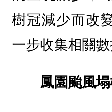
樹冠減少而改
一步收集相關數
鳳園颱風塌樹