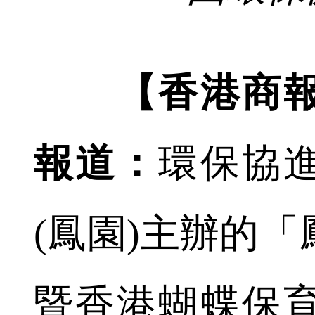
【香港商
報道：
環保協
(鳳園)主辦的「
暨香港蝴蝶保