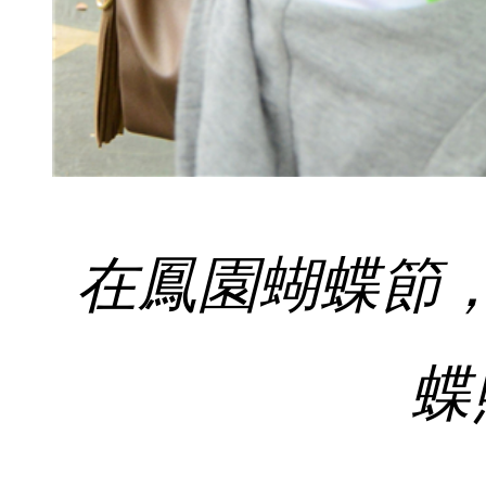
在鳳園蝴蝶節
蝶