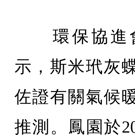
環保協進會
示，斯米玳灰
佐證有關氣候
推測。鳳園於2