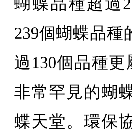
蝴蝶品種超過2
239個蝴蝶品
過130個品種更
非常罕見的蝴
蝶天堂。環保