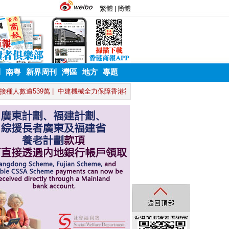
刊
南粵
新界周刊
灣區
地方
專題