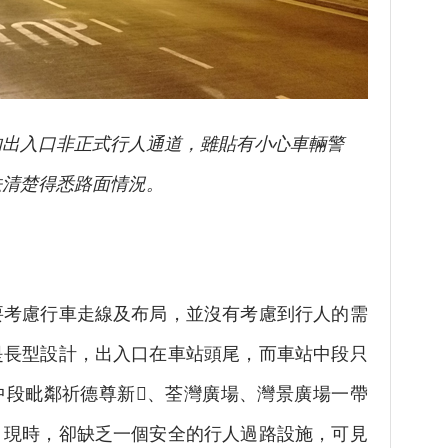
的出入口非正式行人通道，雖貼有小心車輛警
法清楚得悉路面情況。
向
慮行車走線及布局，並沒有考慮到行人的需
是長型設計，出入口在車站頭尾，而車站中段只
中段毗鄰祈德尊新、荃灣廣場、灣景廣場一帶
。現時，卻缺乏一個安全的行人過路設施，可見