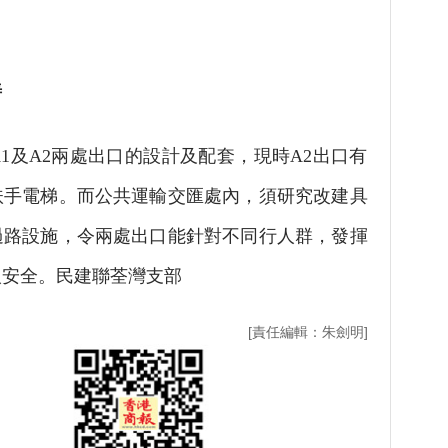
善
及A2兩處出口的設計及配套，現時A2出口有
扶手電梯。而公共運輸交匯處內，須研究改建具
過路設施，令兩處出口能針對不同行人群，發揮
人安全。民建聯荃灣支部
[責任編輯：朱劍明]