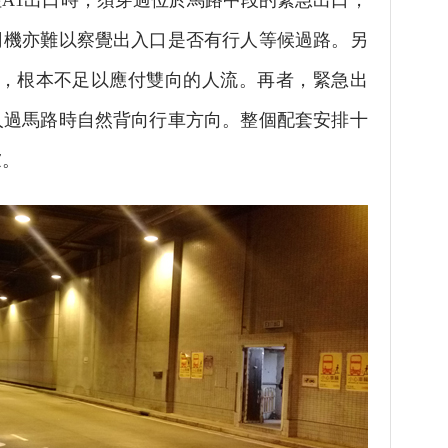
A1出口時，須穿過位於馬路中段的緊急出口，
司機亦難以察覺出入口是否有行人等候過路。另
米，根本不足以應付雙向的人流。再者，緊急出
人過馬路時自然背向行車方向。整個配套安排十
慮。