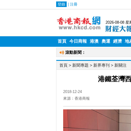
首頁
今日商報
港澳
奧運
經濟
地
首頁
> 新聞專題 >
新界專刊
>
新關注
港鐵荃灣西
2018-12-24
來源：香港商報