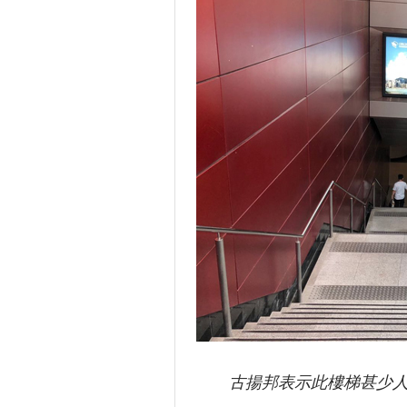
古揚邦表示此樓梯甚少