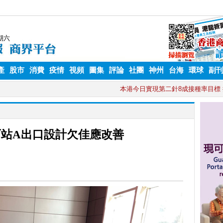
產
股市
消費
疫情
視頻
圖集
評論
社團
神州
台海
環球
副
站A出口設計欠佳應改善