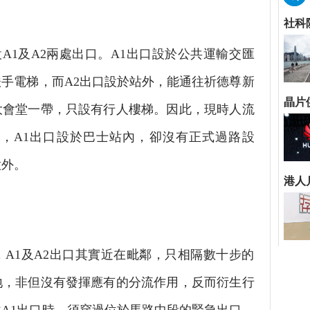
1及A2兩處出口。A1出口設於公共運輸交匯
手電梯，而A2出口設於站外，能通往祈德尊新
大會堂一帶，只設有行人樓梯。因此，現時人流
而，A1出口設於巴士站內，卻沒有正式過路設
意外。
1及A2出口其實近在毗鄰，只相隔數十步的
地，非但沒有發揮應有的分流作用，反而衍生行