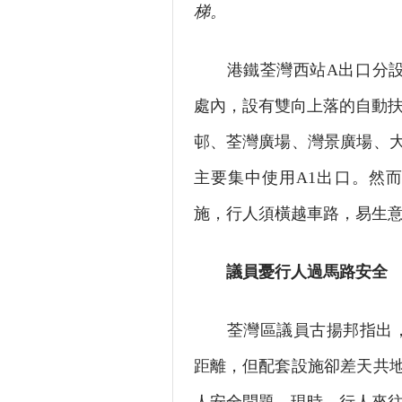
梯。
港鐵荃灣西站A出口分設A
處內，設有雙向上落的自動扶
邨、荃灣廣場、灣景廣場、
主要集中使用A1出口。然
施，行人須橫越車路，易生
議員憂行人過馬路安全
荃灣區議員古揚邦指出，A
距離，但配套設施卻差天共