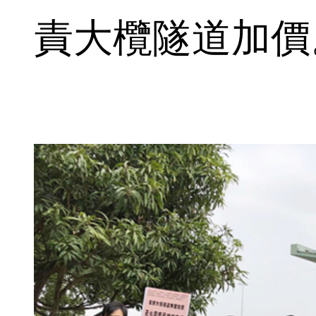
責大欖隧道加價