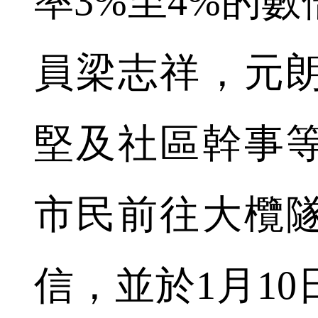
率3%至4%的
員梁志祥，元
堅及社區幹事等
市民前往大欖
信，並於1月1