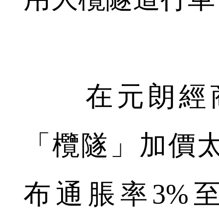
在元朗經商
「欖隧」加價
布通脹率3%