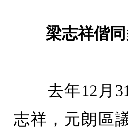
梁志祥偕同
去年12月3
志祥，元朗區