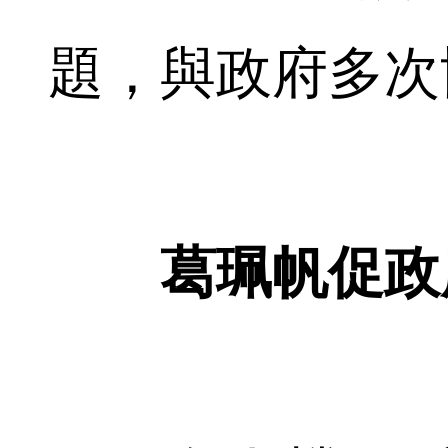
題，與政府多次
葛珮帆促政