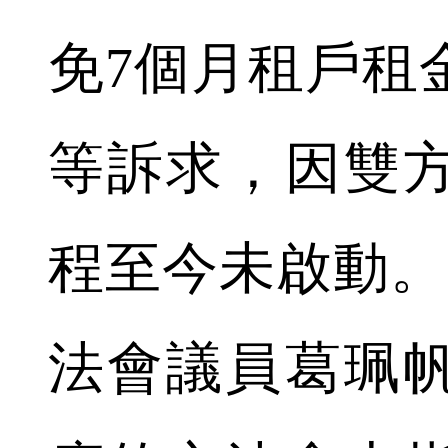
免7個月租戶租
等訴求，因雙
程至今未啟動。
法會議員葛珮