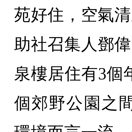
苑好住，空氣清
助社召集人鄧偉
泉樓居住有3個
個郊野公園之