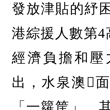
發放津貼的紓
港綜援人數第4
經濟負擔和壓
出，水泉澳
「一籮筐」。