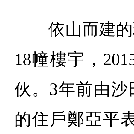
依山而建的環
18幢樓宇，20
伙。3年前由沙
的住戶鄭亞平