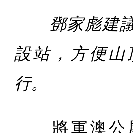
鄧家彪建
設站，方便山
行。
將軍澳公屋