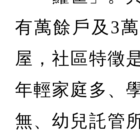
有萬餘戶及3
屋，社區特徵
年輕家庭多、
無、幼兒託管