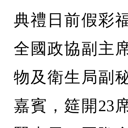
典禮日前假彩
全國政協副主
物及衛生局副
嘉賓，筵開23