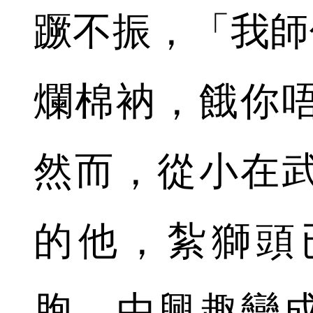
蹶不振，「我師
爛棉衲，餓你
然而，從小在
的他，紮獅頭
胞，由興趣變