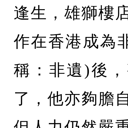
逢生，雄獅樓
作在香港成為非
稱：非遺)後
了，他亦夠膽
但人力仍然嚴