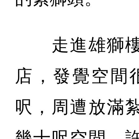
走進雄獅樓
店，發覺空間很
呎，周遭放滿
幾十呎空間，