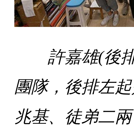
許嘉雄(後
團隊，後排左起
兆基、徒弟二兩