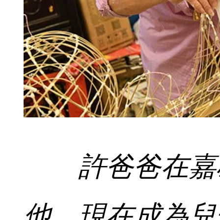
許爸爸在嘉
他，現在成為兒