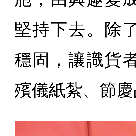
堅持下去。除
穩固，讓識貨
殯儀紙紮、節慶