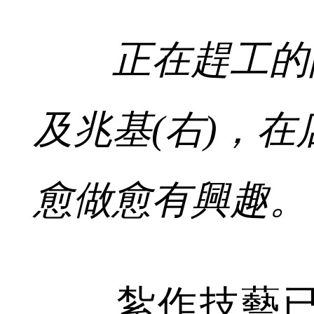
正在趕工的阿
及兆基(右)，
愈做愈有興趣。
紮作技藝已