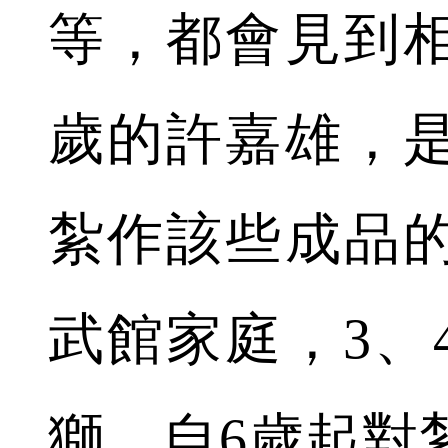
等，都會見到相
歲的許嘉雄，
紮作該些成品
武館家庭，3、
獅，自6歲起對