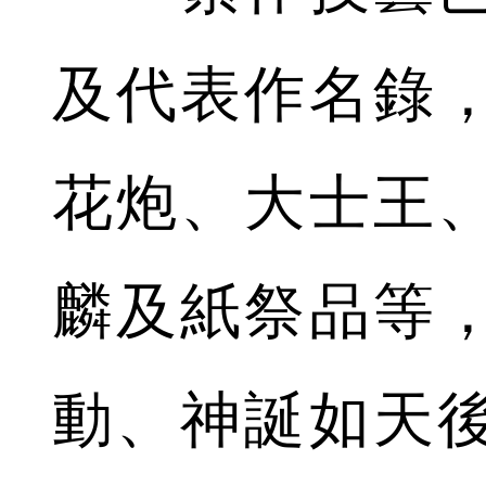
及代表作名錄
花炮、大士王
麟及紙祭品等
動、神誕如天