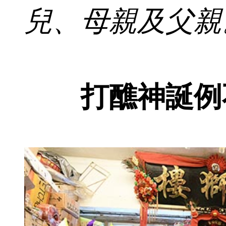
兒、母親及父親
打醮神誕例