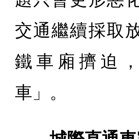
交通繼續採取
鐵車廂擠迫
車」。