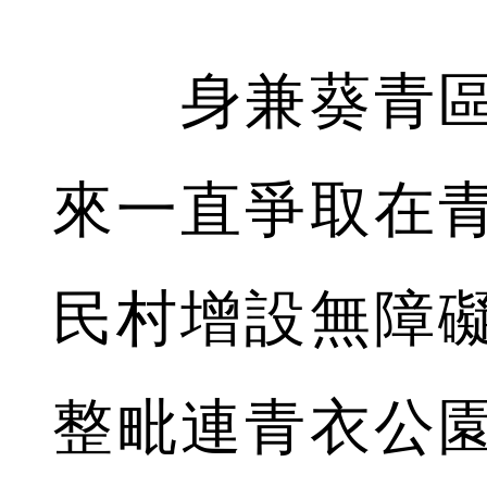
身兼葵青區
來一直爭取在
民村增設無障
整毗連青衣公