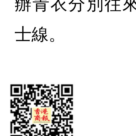
辦青衣分別往
士線。