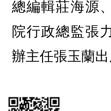
總編輯莊海源
院行政總監張
辦主任張玉蘭出