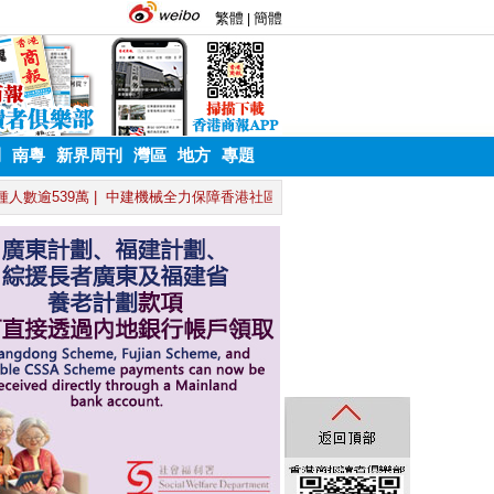
刊
南粵
新界周刊
灣區
地方
專題