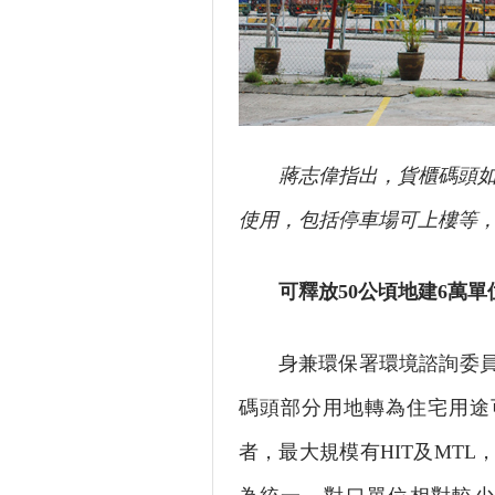
蔣志偉指出，貨櫃碼頭
使用，包括停車場可上樓等
可釋放50公頃地建6萬單
身兼環保署環境諮詢委員會
碼頭部分用地轉為住宅用途
者，最大規模有HIT及MT