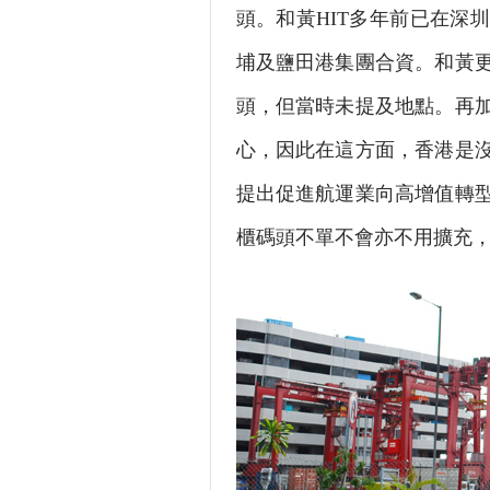
頭。和黃HIT多年前已在深
埔及鹽田港集團合資。和黃
頭，但當時未提及地點。再
心，因此在這方面，香港是
提出促進航運業向高增值轉
櫃碼頭不單不會亦不用擴充