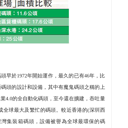
於1972年開始運作，最久的已有46年，比
新碼頭的設計和設備，其中有魔鬼碼頭之稱的上
業4.0的全自動化碼頭，至今還在擴建，吞吐量
勢成全球最大及繁忙的碼頭。較近香港的(深圳西
大鏟灣集裝箱碼頭，設備被譽為全球最環保的碼