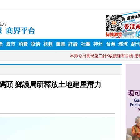
產
股市
消費
疫情
視頻
圖集
評論
社團
神州
台海
環球
副
碼頭 鄉議局研釋放土地建屋潛力