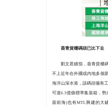
葵青貨櫃碼頭已比下去
劉文君續指，葵青貨櫃碼頭早
不上近年在外國或內地多個
海洋山深水港，該碼頭備有工
可達6.3億個標準集裝箱，
面前海)也有MTL興建的