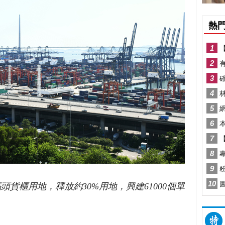
貨櫃用地，釋放約30%用地，興建61000個單