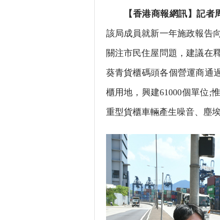
【香港商報網訊】記者
該局成員就新一年施政報告
關注市民住屋問題，建議在
葵青貨櫃碼頭各個營運商通過
櫃用地，興建61000個單
重型貨櫃車輛產生噪音、塵