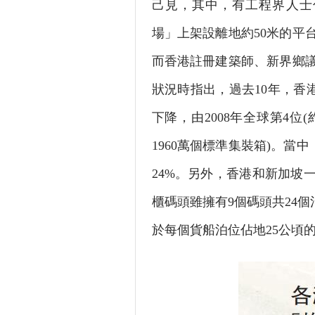
己見，其中，有工程界人士
場」上架設離地約50米的平
而香港註冊建築師、新界鄉
狀況時指出，過去10年，香
下降，由2008年全球第4位(
1960萬個標準集裝箱)。當
24%。另外，香港和新加坡
櫃碼頭雖擁有9個碼頭共24個
於每個貨船泊位佔地25公頃