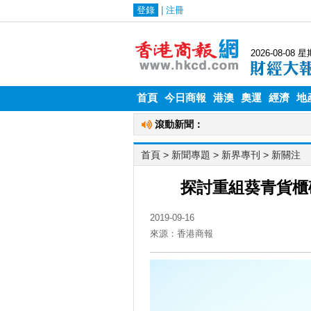
首頁
今日商報
港澳
奧運
經濟
地
首頁
> 新聞專題 >
新界專刊
>
新關注
探討重組葵青貨櫃
2019-09-16
來源：香港商報