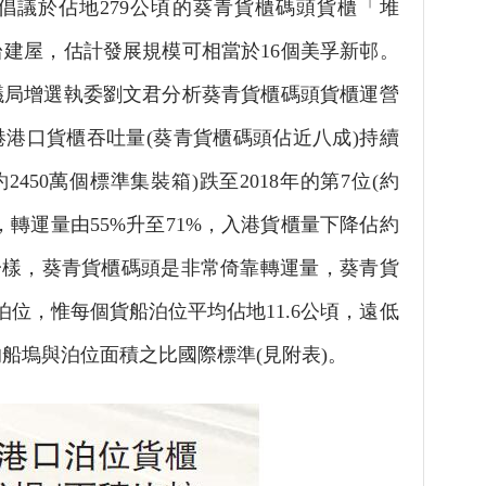
倡議於佔地279公頃的葵青貨櫃碼頭貨櫃「堆
台建屋，估計發展規模可相當於16個美孚新邨。
議局增選執委劉文君分析葵青貨櫃碼頭貨櫃運營
港港口貨櫃吞吐量(葵青貨櫃碼頭佔近八成)持續
約2450萬個標準集裝箱)跌至2018年的第7位(約
中，轉運量由55%升至71%，入港貨櫃量下降佔約
一樣，葵青貨櫃碼頭是非常倚靠轉運量，葵青貨
泊位，惟每個貨船泊位平均佔地11.6公頃，遠低
的船塢與泊位面積之比國際標準(見附表)。