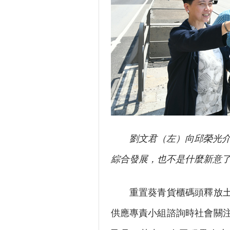
劉文君（左）向邱榮光
綜合發展，也不是什麼新意
重置葵青貨櫃碼頭釋放土地
供應專責小組諮詢時社會關