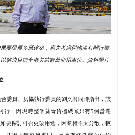
如果要發展多層建築，應先考慮與物流有關行業
，以解決目前全港欠缺數萬商用車位。資料圖片
位
委員、房協執行委員的劉文君同時指出，該
可行，因現時整個葵青貨櫃碼頭只有5個營運
L，如要探討可否更改用途，因業權不太分散，較