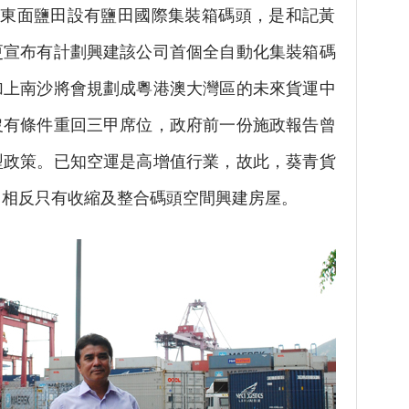
圳東面鹽田設有鹽田國際集裝箱碼頭，是和記黃
更宣布有計劃興建該公司首個全自動化集裝箱碼
加上南沙將會規劃成粵港澳大灣區的未來貨運中
沒有條件重回三甲席位，政府前一份施政報告曾
型政策。已知空運是高增值行業，故此，葵青貨
，相反只有收縮及整合碼頭空間興建房屋。