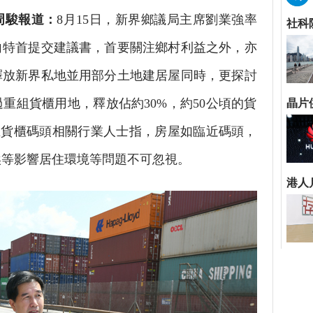
周駿報道：
8月15日，新界鄉議局主席劉業強率
向特首提交建議書，首要關注鄉村利益之外，亦
釋放新界私地並用部分土地建居屋同時，更探討
重組貨櫃用地，釋放佔約30%，約50公頃的貨
位;惟貨櫃碼頭相關行業人士指，房屋如臨近碼頭，
埃等影響居住環境等問題不可忽視。