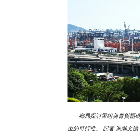
鄉局探討重組葵青貨櫃碼頭
位的可行性。 記者 馮瀚文攝