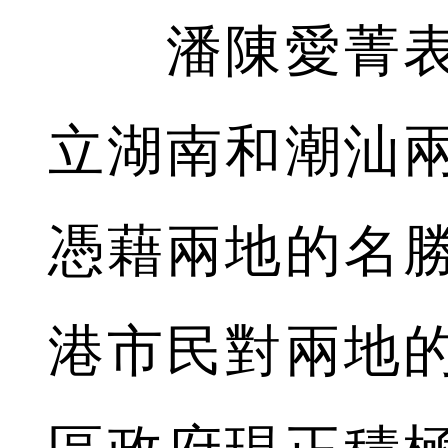
潘陳愛菁表
立湖南和潮汕
憑藉兩地的名
港市民對兩地