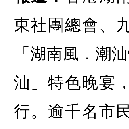
東社團總會、
「湖南風．潮汕
汕」特色晚宴
行。逾千名市