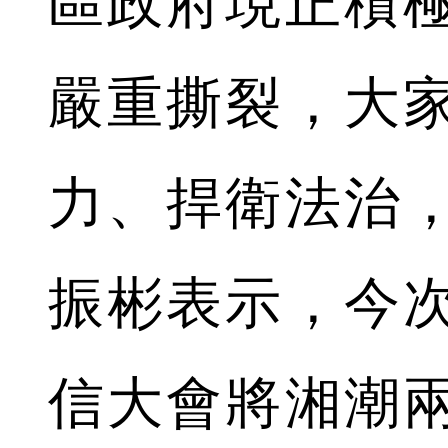
區政府現正積
嚴重撕裂，大
力、捍衛法治
振彬表示，今
信大會將湘潮