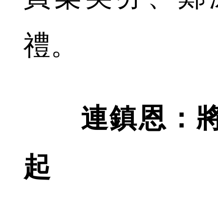
禮。
連鎮恩：
起