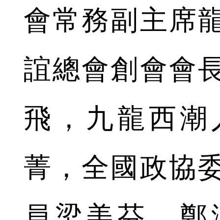
會常務副主席
誼總會創會會
飛，九龍西潮
菁，全國政協
員梁美芬、鄭