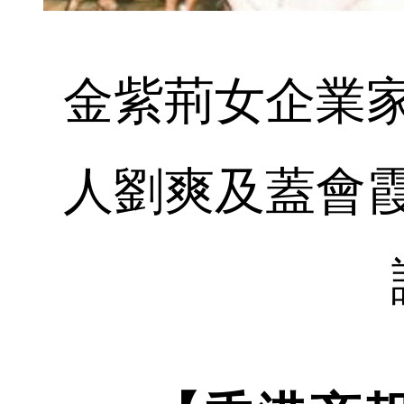
金紫荊女企業
人劉爽及蓋會