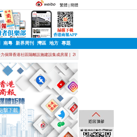
刊
南粵
新界周刊
灣區
地方
專題