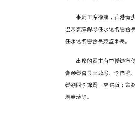
事局主席徐航，香港青少年
協常委譚錦球任永遠名譽會
任永遠名譽會長兼監事長。
出席的賓主有中聯辦宣傳文
會榮譽會長王威彩、李國強
譽顧問李錦賢、林鳴崗；常
馬春玲等。