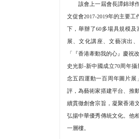
該會上一屆會長譚錦球作第
文促會2017-2019年的
下，舉辦了60多場具規模
展、文化講座、文藝演出、
「『香港牽動我的心』慶祝改
史光影-新中國成立70周年
念五四運動一百周年圖片展
評，為藝術家搭建平台、推
續貫徹創會宗旨，凝聚香港
弘揚中華優秀傳統文化。他
一層樓。