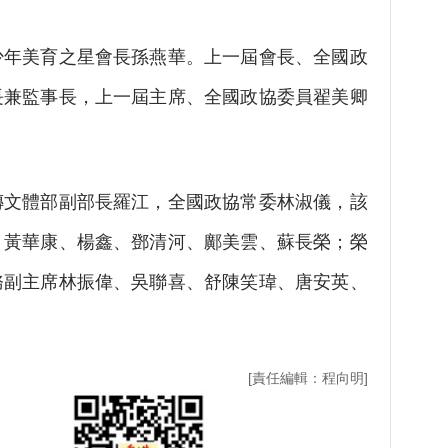
美育之星會長孫燕華。上一屆會長、全國政
長兼監事長，上一屆主席、全國政協委員翟美卿
體部副部長羅江，全國政協常委林淑儀，該
、黃華康、楊鑫、鄧清河、鄺美雲、蘇長榮；榮
務副主席林振偉、吳聯喜、舒陳笑瑋、唐安英、
[責任編輯：程向明]