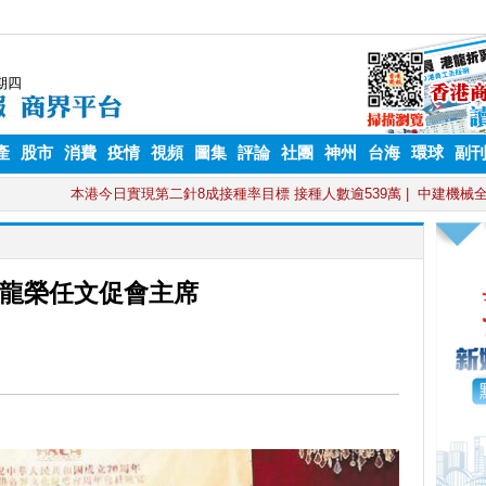
產
股市
消費
疫情
視頻
圖集
評論
社團
神州
台海
環球
副
龍榮任文促會主席