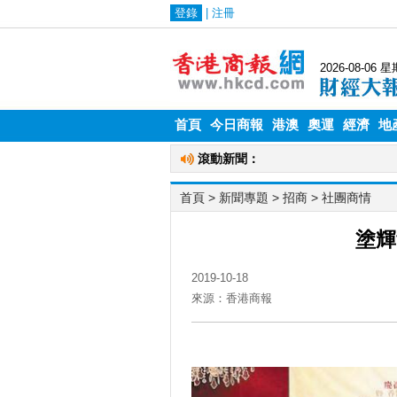
首頁
今日商報
港澳
奧運
經濟
地
首頁
> 新聞專題 >
招商
>
社團商情
塗輝
2019-10-18
來源：香港商報