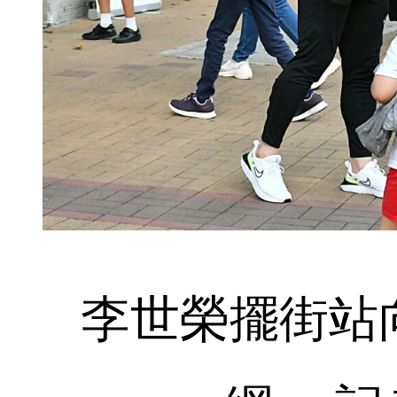
李世榮擺街站