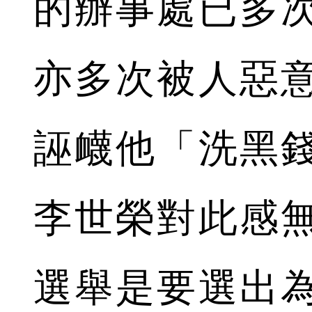
的辦事處已多
亦多次被人惡
誣衊他「洗黑
李世榮對此感
選舉是要選出