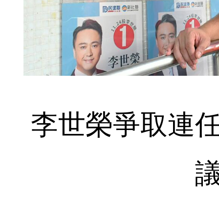
李世榮爭取連任