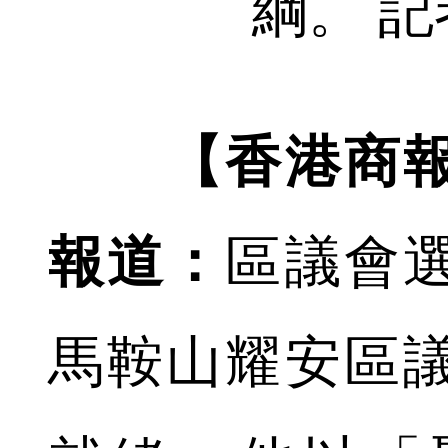
綱。 記
【香港商
報道：
區議會
馬鞍山耀安區