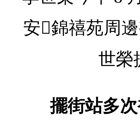
安錦禧苑周邊
世榮
擺街站多次