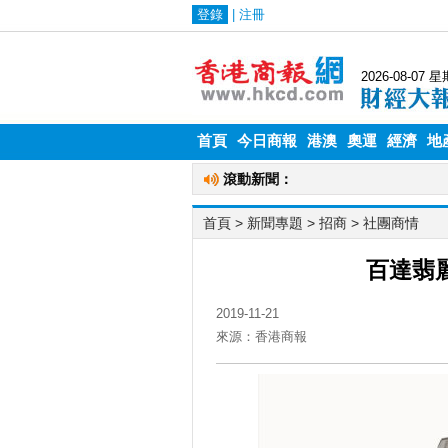
首頁
今日商報
港澳
奧運
經濟
地
首頁
> 新聞專題 >
招商
>
社團商情
百達翡
2019-11-21
來源：香港商報