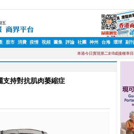
產
股市
消費
疫情
視頻
圖集
評論
社團
神州
台海
環球
副
麗支持對抗肌肉萎縮症