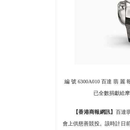
編 號 6300A010 百達 翡 麗
已全數捐獻給摩
【香港商報網訊】
百達翡
會上供慈善競投。該時計日前