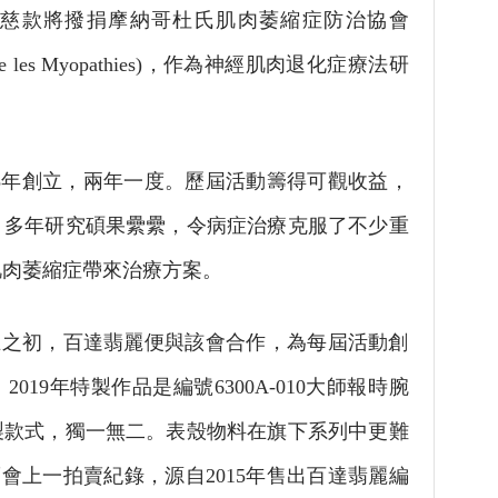
慈款將撥捐摩納哥杜氏肌肉萎縮症防治協會
e contre les Myopathies)，作為神經肌肉退化症療法研
2005年創立，兩年一度。歷屆活動籌得可觀收益，
。多年研究碩果纍纍，令病症治療克服了不少重
肌肉萎縮症帶來治療方案。
會成立之初，百達翡麗便與該會合作，為每屆活動創
19年特製作品是編號6300A-010大師報時腕
製款式，獨一無二。表殼物料在旗下系列中更難
h拍賣會上一拍賣紀錄，源自2015年售出百達翡麗編