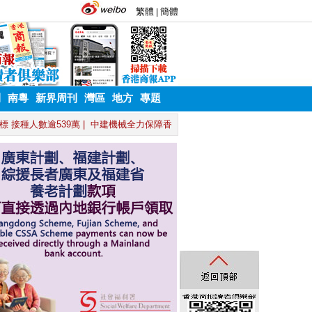
刊
南粵
新界周刊
灣區
地方
專題