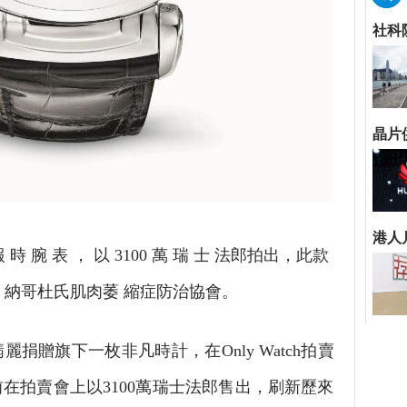
 報 時 腕 表 ， 以 3100 萬 瑞 士 法郎拍出，此款
 納哥杜氏肌肉萎 縮症防治協會。
麗捐贈旗下一枚非凡時計，在Only Watch拍賣
在拍賣會上以3100萬瑞士法郎售出，刷新歷來