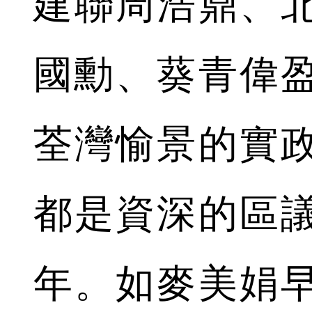
建聯周浩鼎、
國勳、葵青偉
荃灣愉景的實
都是資深的區
年。如麥美娟