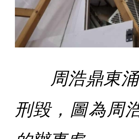
周浩鼎東涌
刑毀，圖為周