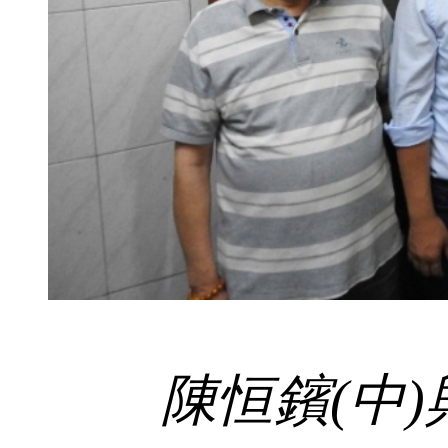
陳恒鑌(中