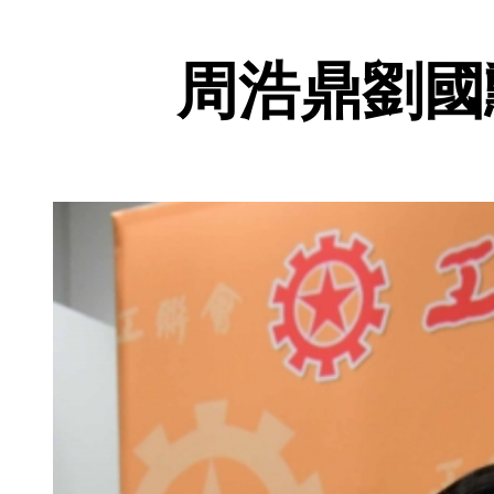
周浩鼎劉國