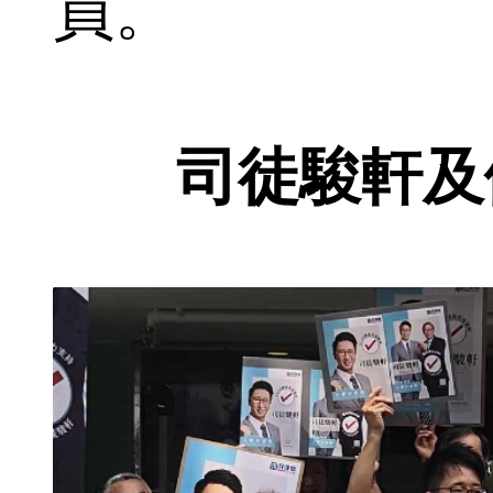
員。
司徒駿軒及