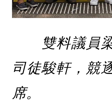
雙料議員
司徒駿軒，競
席。