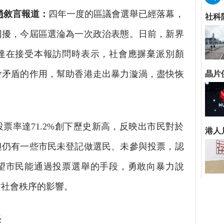
趙敘言報道：
四年一度的區議會選舉已經落幕，
困擾，今屆區選淪為一次政治表態。日前，新界
達在接受本報訪問時表示，社會應摒棄派別顏
會矛盾的作用，幫助香港走出暴力漩渦，盡快恢
率達71.2%創下歷史新高，反映出市民對於
但仍有一些市民未登記做選民、未參與投票，認
望市民能通過投票選舉的手段，勇敢向暴力說
對社會秩序的影響。
任