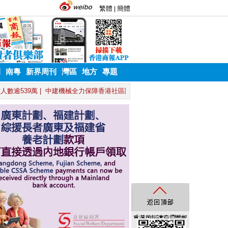
刊
南粵
新界周刊
灣區
地方
專題