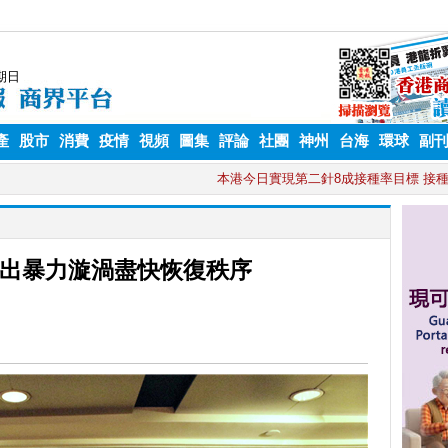
產
股市
消費
疫情
視頻
圖集
評論
社團
神州
台海
環球
副
出暴力漩渦盡快恢復秩序