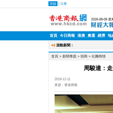
首頁
今日商報
港澳
奧運
經濟
地
首頁
> 新聞專題 >
招商
>
社團商情
周駿達：走
2019-12-11
來源：香港商報