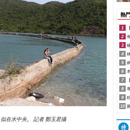
在水中央。 記者 鄭玉君攝