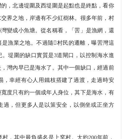
，北邊堤圍及西堤圍是起點也是終點，看你
水交界之地，岸邊有不少紅樹林。很多年前，村
海灣變成小魚塘。從名稱看，「罟」是漁網，還
裏是漁業之地。不過隨村民的遷離，曝罟灣這
紀。堤圍的缺口實質是3道閘口，以控制海水進
失，灣內早已是海水了。其中一個缺口，經過前
塌，幸經有心人用鐵枝搭建了過渡，走過時安
壆寬度只有約一個成年人身位，其下是海水，有
走過，但更多人是以策安全，以側坐或正坐方
，其中最負盛名是上窯村。大約200年前，