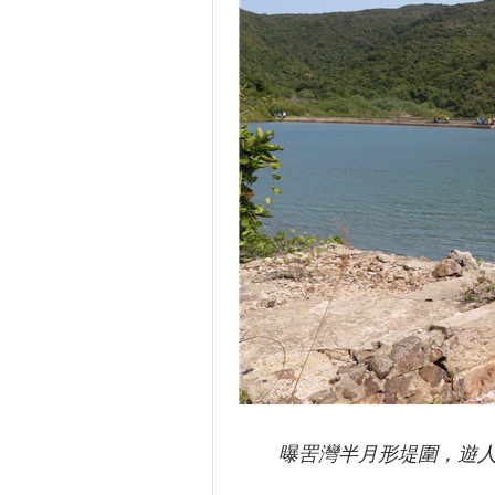
曝罟灣半月形堤圍，遊人似