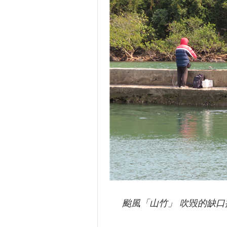
颱風「山竹」 吹毀的缺口