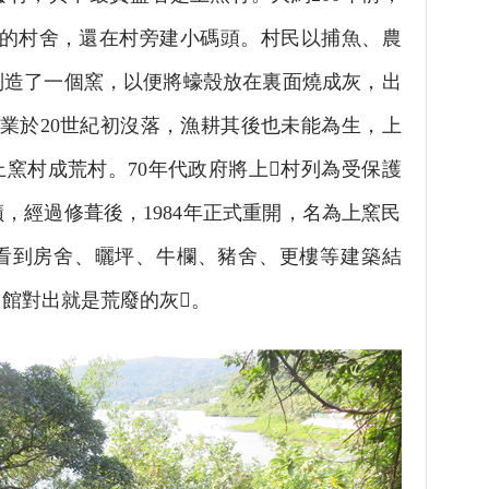
列的村舍，還在村旁建小碼頭。村民以捕魚、農
別造了一個窯，以便將蠔殼放在裏面燒成灰，出
業於20世紀初沒落，漁耕其後也未能為生，上
上窯村成荒村。70年代政府將上村列為受保護
，經過修葺後，1984年正式重開，名為上窯民
看到房舍、曬坪、牛欄、豬舍、更樓等建築結
館對出就是荒廢的灰。