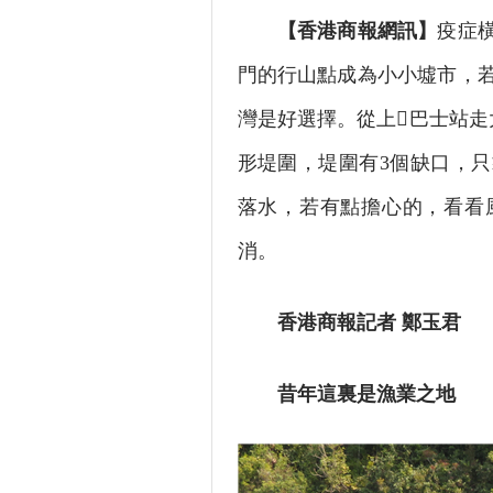
【香港商報網訊】
疫症
門的行山點成為小小墟市，
灣是好選擇。從上巴士站走
形堤圍，堤圍有3個缺口，
落水，若有點擔心的，看看
消。
香港商報記者 鄭玉君
昔年這裏是漁業之地