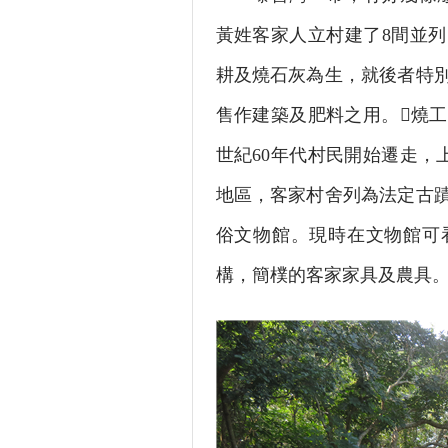
黃姓客家人立村建了8間並
耕及燒石灰為生，就後者特
售作建築及肥料之用。燒工
世紀60年代村民開始遷走，
地區，客家村舍列為法定古蹟
俗文物館。現時在文物館可
構，簡樸的客家家具及農具。