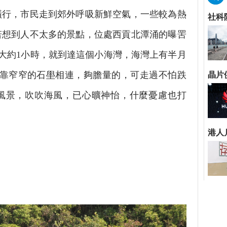
橫行，市民走到郊外呼吸新鮮空氣，一些較為熱
若想到人不太多的景點，位處西貢北潭涌的曝罟
大約1小時，就到達這個小海灣，海灣上有半月
只靠窄窄的石壆相連，夠膽量的，可走過不怕跌
風景，吹吹海風，已心曠神怡，什麼憂慮也打