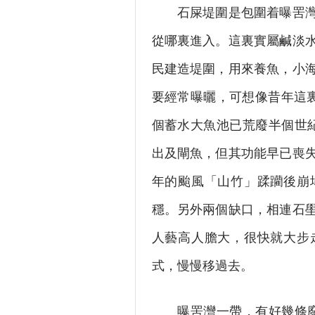
石屎堤圍是包圍着曝罟灣的
從哪裏進入。這裏實屬鹹淡
民建造堤圍，用來養魚，小
要經常曝曬，可想像昔年這
個蓄水大魚池已荒廢半個世
出及閘魚，但其功能早已喪
年的颱風「山竹」蹂躪後崩
穩。另外兩個缺口，相連石
人藝高人膽大，很快就大步
式，慢慢移過去。
曝罟灣一帶，有好幾條廢村