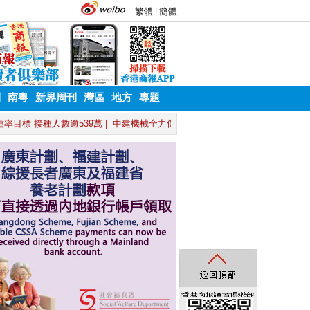
刊
南粵
新界周刊
灣區
地方
專題