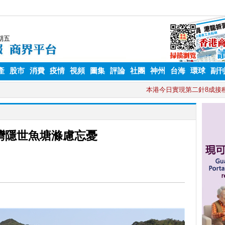
產
股市
消費
疫情
視頻
圖集
評論
社團
神州
台海
環球
副
灣隱世魚塘滌慮忘憂