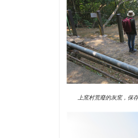
上窯村荒廢的灰窯，保存