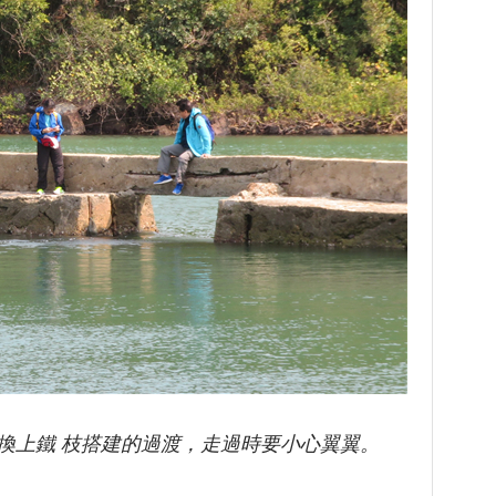
換上鐵 枝搭建的過渡，走過時要小心翼翼。