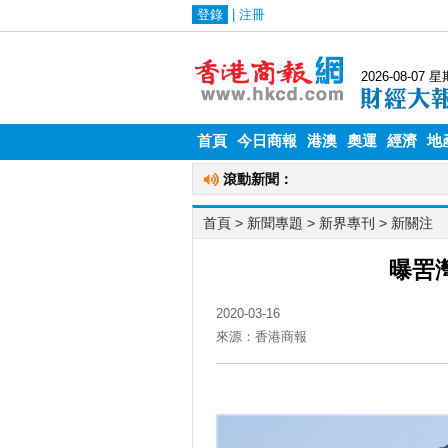
首頁
今日商報
港澳
奧運
經濟
地
首頁
> 新聞專題 >
新界專刊
>
新關注
曝罟
2020-03-16
來源：香港商報