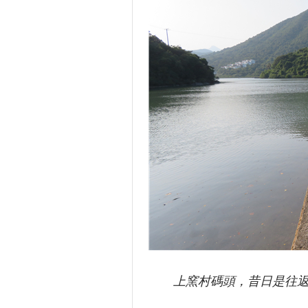
上窯村碼頭，昔日是往返