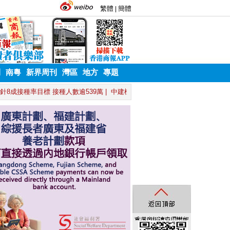
刊
南粵
新界周刊
灣區
地方
專題