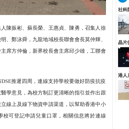
陳振彬、蘇長榮、王惠貞、陳勇，召集人徐
啟明、鄭泳舜，九龍地域校長聯會會長莫仲輝、
會主席方仲倫，新界校長會主席邱少雄，工聯會
SE推遲四周，連線支持學校要做好防疫抗疫
取醫學意見，為校方制訂更清晰的指引並作出跟
設立線上及線下物資申請渠道，以幫助香港中小
學校可登記申請兒童口罩，相關信息將於連線