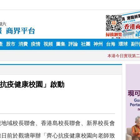
產
股市
消費
疫情
視頻
圖集
評論
社團
神州
台海
環球
副
抗疫健康校園」啟動
龍地域校長聯會、香港島校長聯會、新界校長會
線日前於觀塘舉辦「齊心抗疫健康校園向老師致