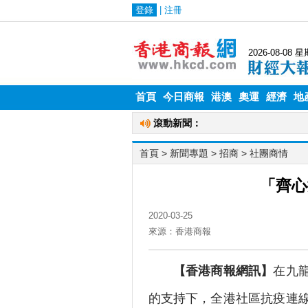
首頁
今日商報
港澳
奧運
經濟
地
首頁
> 新聞專題 >
招商
>
社團商情
「齊心
2020-03-25
來源：香港商報
【香港商報網訊】
在九
的支持下，全港社區抗疫連