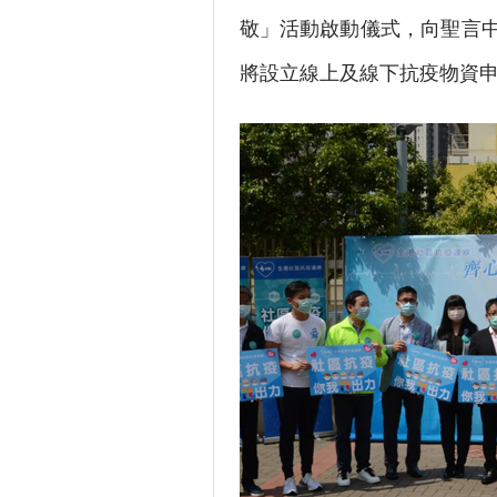
敬」活動啟動儀式，向聖言中
將設立線上及線下抗疫物資