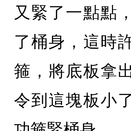
又緊了一點點
了桶身，這時
箍，將底板拿
令到這塊板小
功箍緊桶身。