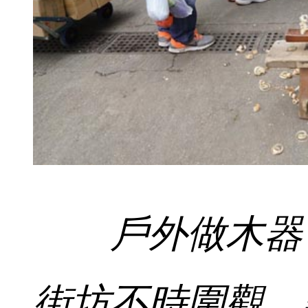
戶外做木器
街坊不時圍觀。