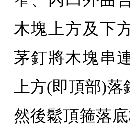
木塊上方及下
茅釘將木塊串
上方(即頂部)
然後鬆頂箍落底