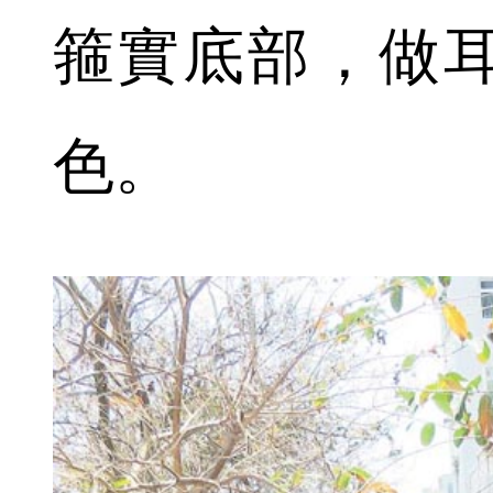
箍實底部，做
色。