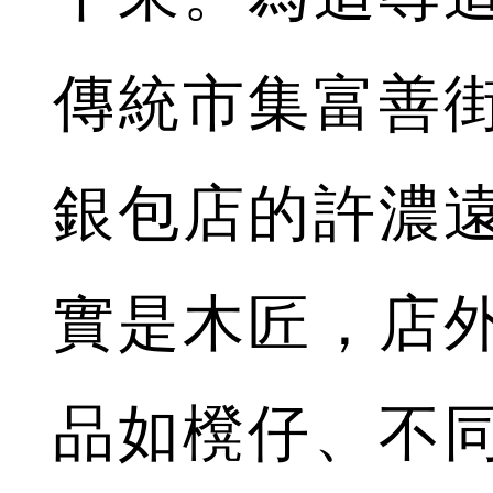
傳統市集富善
銀包店的許濃
實是木匠，店
品如櫈仔、不