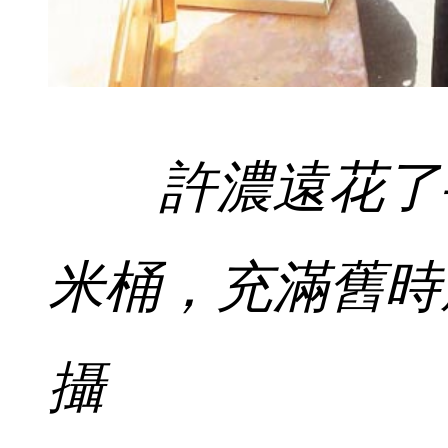
許濃遠花了
米桶，充滿舊時
攝