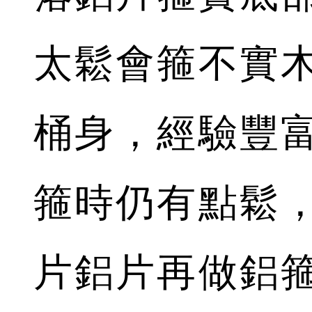
太鬆會箍不實
桶身，經驗豐
箍時仍有點鬆
片鋁片再做鋁