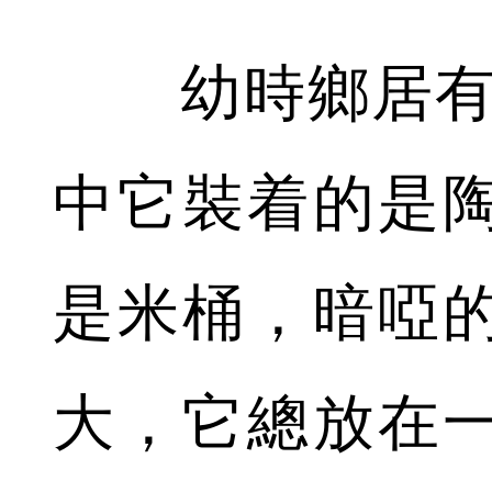
幼時鄉居有一
中它裝着的是
是米桶，暗啞
大，它總放在