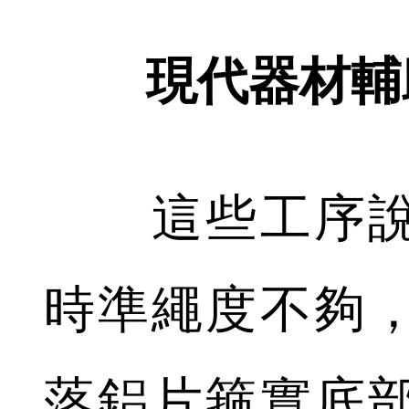
現代器材輔
這些工序說
時準繩度不夠
落鋁片箍實底