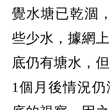
覺水塘已乾涸
些少水，據網上
底仍有塘水，但
1個月後情況仍