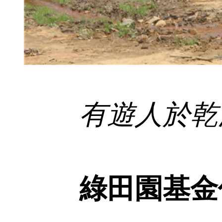
有遊人於乾涸
綠田園基金