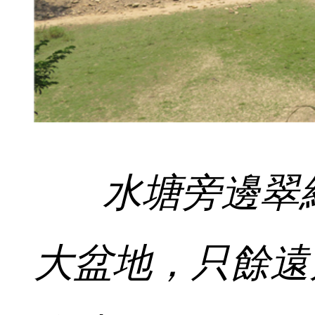
水塘旁邊翠綠
大盆地，只餘遠