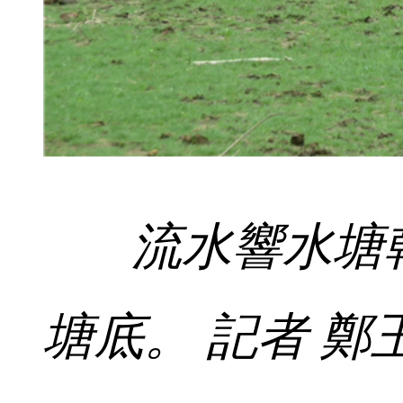
流水響水塘乾
塘底。 記者 鄭