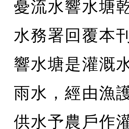
憂流水響水塘
水務署回覆本
響水塘是灌溉
雨水，經由漁
供水予農戶作