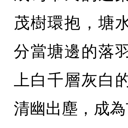
茂樹環抱，塘
分當塘邊的落
上白千層灰白
清幽出塵，成為