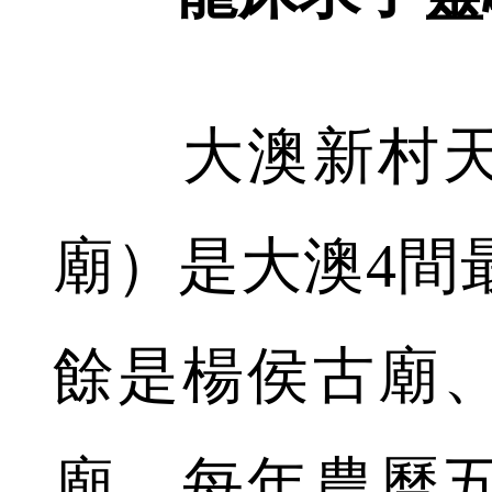
大澳新村天
廟）是大澳4間
餘是楊侯古廟
廟。每年農曆