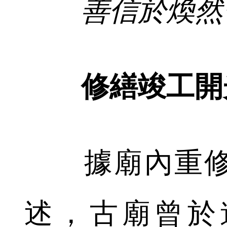
善信於煥然一
修繕竣工開
據廟內重修
述，古廟曾於道