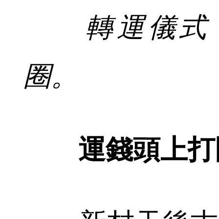
轉運儀式，
圈。
運錢頭上打