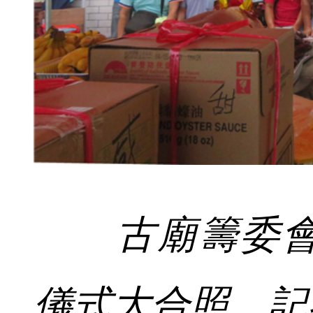
古廟籌委會
儀式大合照。記