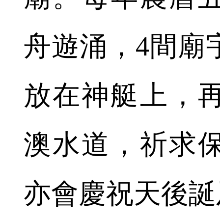
舟遊涌，4間廟
放在神艇上，
澳水道，祈求
亦會慶祝天後誕