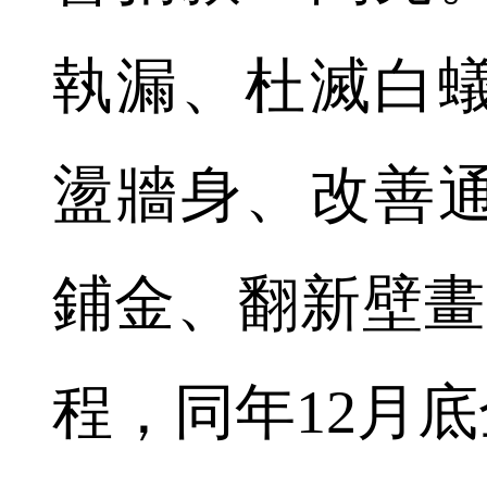
執漏、杜滅白
盪牆身、改善
鋪金、翻新壁畫
程，同年12月