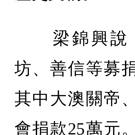
梁錦興說，
坊、善信等募捐
其中大澳關帝
會捐款25萬元