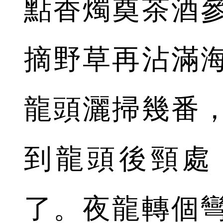
點香燭奠茶酒
摘野草再沾滿
龍頭灑掃幾番
到龍頭後頸處
了。夜龍轉個