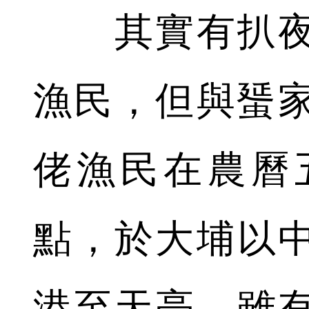
其實有扒夜
漁民，但與蜑
佬漁民在農曆
點，於大埔以
港至天亮，雖