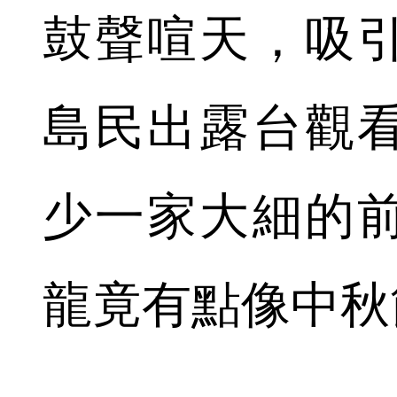
鼓聲喧天，吸
島民出露台觀
少一家大細的
龍竟有點像中秋