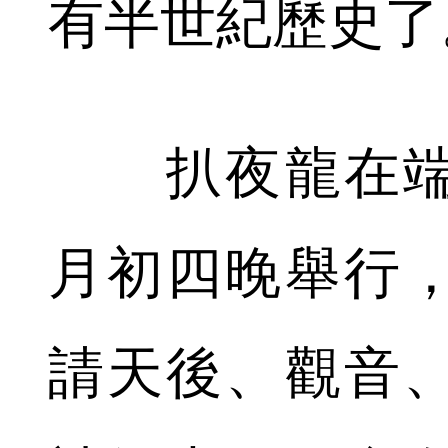
有半世紀歷史了
扒夜龍在端
月初四晚舉行
請天後、觀音