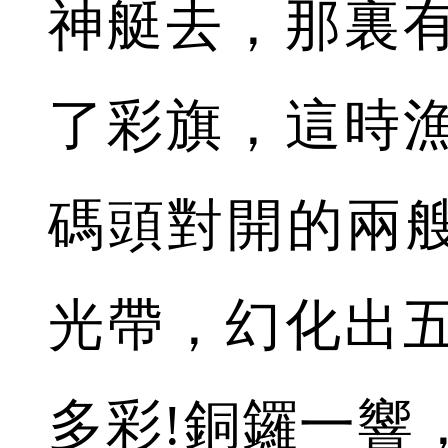
神艇去，那裏
了彩旗，這時
碼頭對開的兩艘
光帶，幻化出
多彩!銅鑼一響