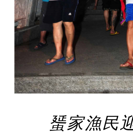
蜑家漁民迎