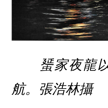
蜑家夜龍以
航。張浩林攝