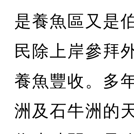
是養魚區又是
民除上岸參拜
養魚豐收。多
洲及石牛洲的