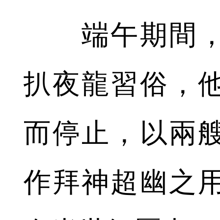
端午期間，
扒夜龍習俗，
而停止，以兩
作拜神超幽之