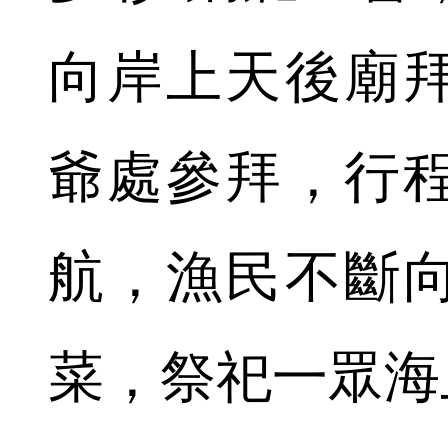
向岸上天後廟
爺處參拜，行
航，漁民不斷
菜，祭祀一眾海