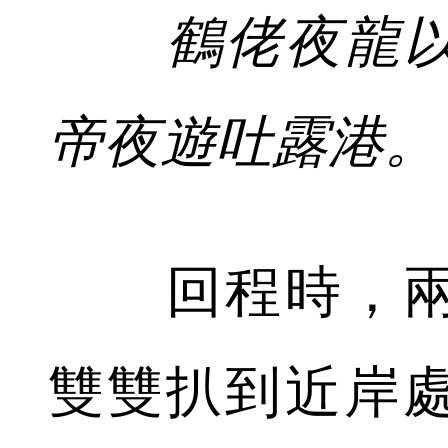
鶴佬夜龍以
帝夜遊吐露港。
回程時，兩
雙雙扒到近岸