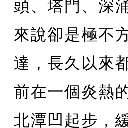
頭、塔門、深
來說卻是極不
達，長久以來
前在一個炎熱
北潭凹起步，緩