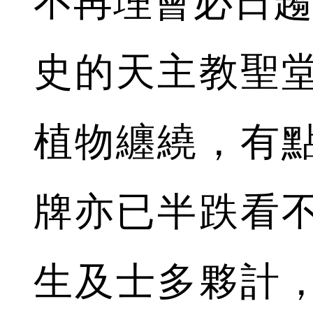
不再理會必日趨
史的天主教聖
植物纏繞，有
牌亦已半跌看
生及士多夥計