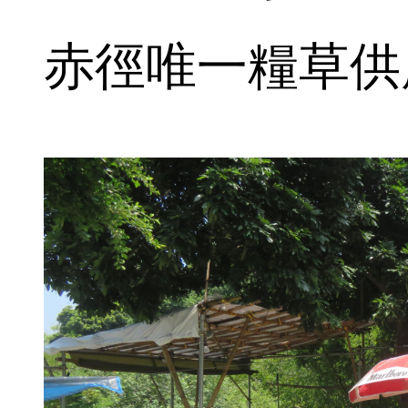
赤徑唯一糧草供