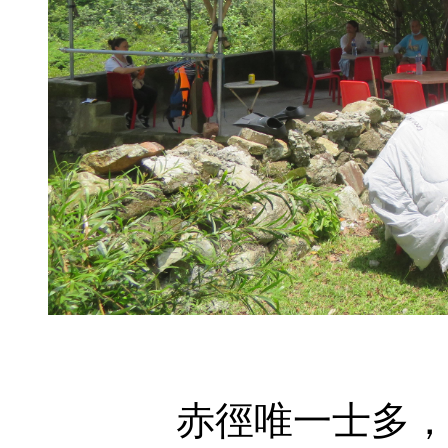
赤徑唯一士多