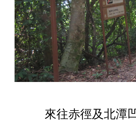
來往赤徑及北潭凹