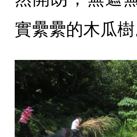
實纍纍的木瓜樹