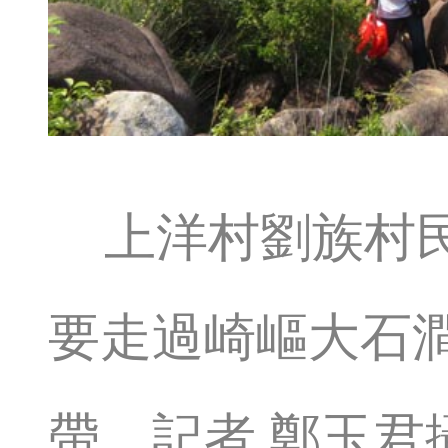
上洋村劉族村
要走過崎嶇大石
帶。記者 鄭玉君