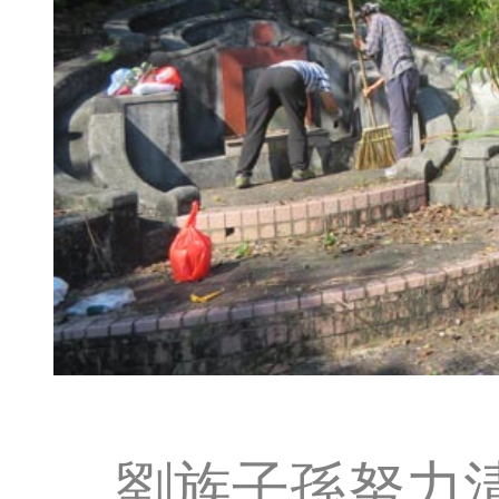
劉族子孫努力