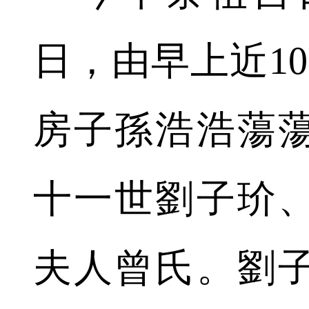
日，由早上近1
房子孫浩浩蕩
十一世劉子玠
夫人曾氏。劉