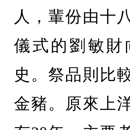
人，輩份由十
儀式的劉敏財
史。祭品則比
金豬。原來上