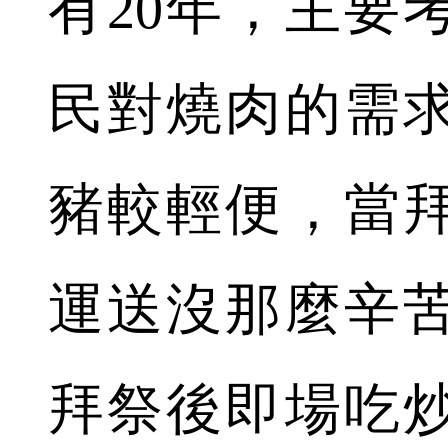
有20年，主要
民對燒肉的需
豬較輕便，當
運送沒那麼辛
拜祭後即場吃