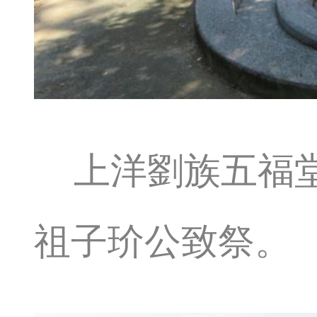
上洋劉族五福
祖子玠公致祭。