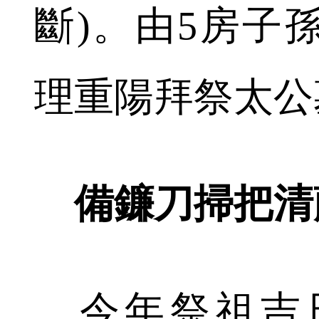
斷)。由5房子
理重陽拜祭太公
備鐮刀掃把清
今年祭祖吉日