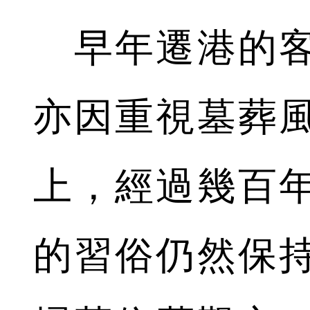
早年遷港的客
亦因重視墓葬
上，經過幾百
的習俗仍然保