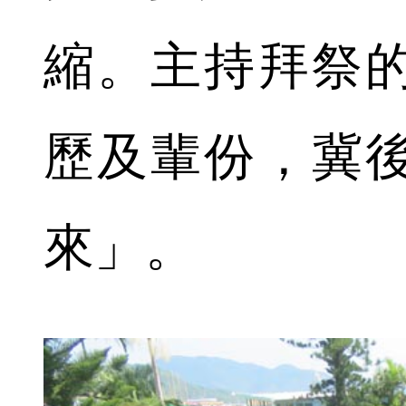
縮。主持拜祭
歷及輩份，冀
來」。