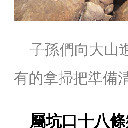
子孫們向大山
有的拿掃把準備
屬坑口十八條