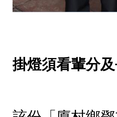
掛燈須看輩分及
該份「廈村鄉鄧