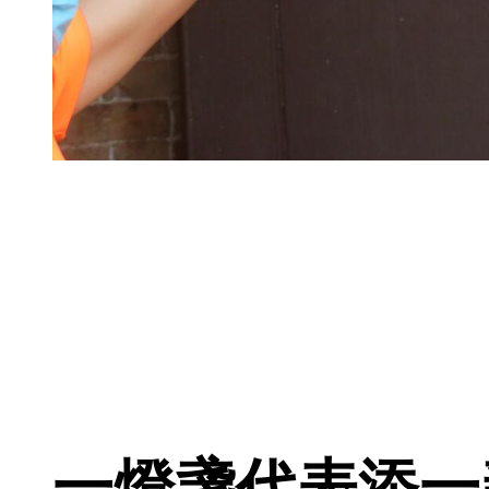
一燈盞代表添一