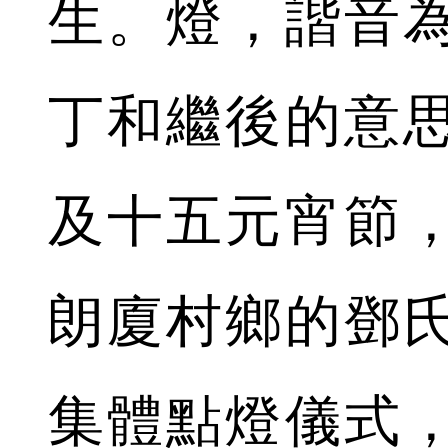
生。燈，諧音
丁和繼後的意
及十五元宵節
朗廈村鄉的鄧
集體點燈儀式