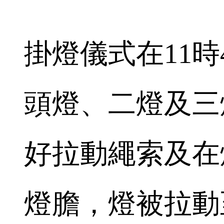
掛燈儀式在11時
頭燈、二燈及三
好拉動繩索及在
燈膽，燈被拉動