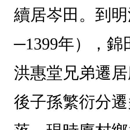
續居岑田。到明洪
─1399年），
洪惠堂兄弟遷居
後子孫繁衍分遷