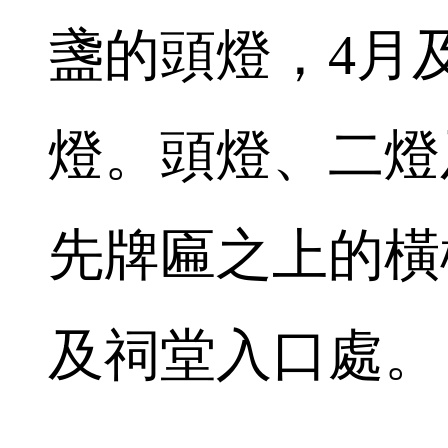
盞的頭燈，4月
燈。頭燈、二燈
先牌匾之上的橫
及祠堂入口處。