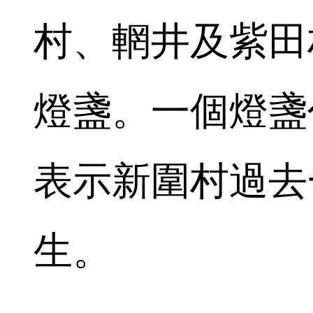
村、輞井及紫田
燈盞。一個燈盞
表示新圍村過去
生。