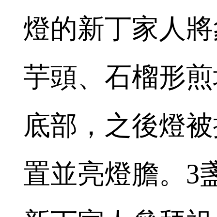
燈的新丁家人將
芋頭、石榴形煎
底部，之後燈被
置並亮燈膽。3