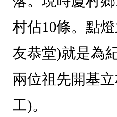
落。現時廈村鄉
村佔10條。點
友恭堂)就是為
兩位祖先開基立村
工)。