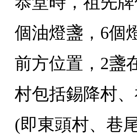
恭堂時，祖先牌
個油燈盞，6個
前方位置，2盞
村包括錫降村、
(即東頭村、巷