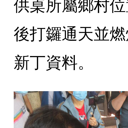
供桌所屬鄉村位
後打鑼通天並燃
新丁資料。