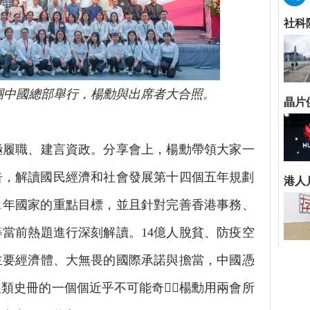
團中國總部舉行，楊勳與出席者大合照。
職、建言資政。分享會上，楊勳帶領大家一
報告，解讀國民經濟和社會發展第十四個五年規劃
021年國家的重點目標，並且針對完善香港事務、
當前熱題進行深刻解讀。14億人脫貧、防疫空
主要經濟體、大無畏的國際承諾與擔當，中國憑
類史冊的一個個近乎不可能奇？楊勳用兩會所