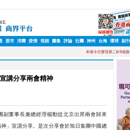
產
股市
消費
疫情
視頻
圖集
評論
社團
神州
台海
環球
副
宣講分享兩會精神
副董事長兼總經理楊勳從北京出席兩會歸來
精神」宣講分享。是次分享會於旭日集團中國總