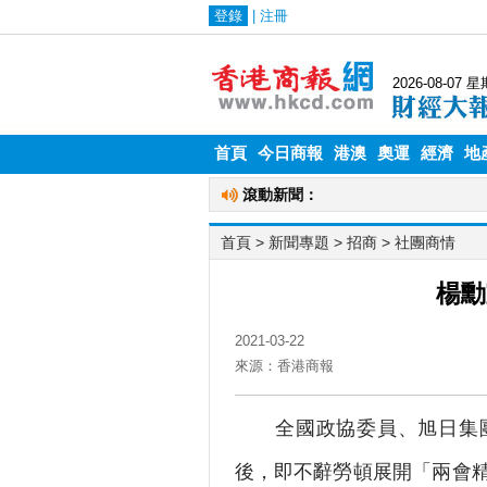
首頁
今日商報
港澳
奧運
經濟
地
首頁
> 新聞專題 >
招商
>
社團商情
楊勳
2021-03-22
來源：香港商報
全國政協委員、旭日集團
後，即不辭勞頓展開「兩會