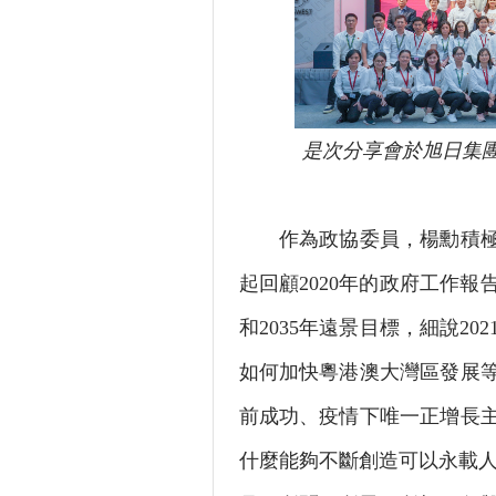
是次分享會於旭日集
作為政協委員，楊勳積極履
起回顧2020年的政府工作
和2035年遠景目標，細說2
如何加快粵港澳大灣區發展等
前成功、疫情下唯一正增長
什麼能夠不斷創造可以永載人