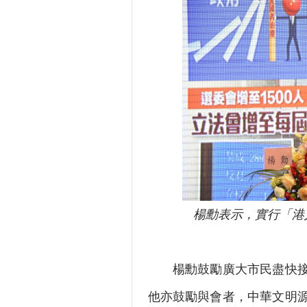
楊勳表示，實行「港
楊勳鼓勵廣大市民盡快接種
他亦鼓勵與會者，中華文明