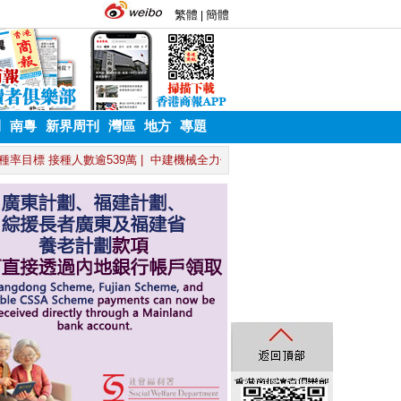
刊
南粵
新界周刊
灣區
地方
專題