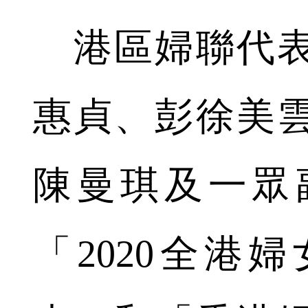
港區婦聯代表
惠貞、彭徐美
陳曼琪及一眾
「2020全港