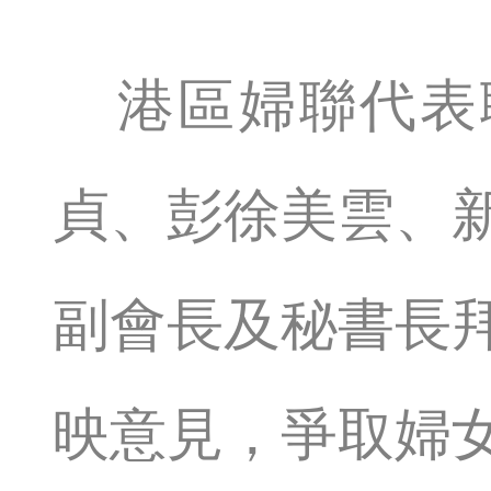
港區婦聯代表
貞、彭徐美雲、
副會長及秘書長
映意見，爭取婦