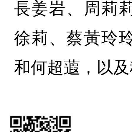
長姜岩、周莉
徐莉、蔡黃玲
和何超蕸，以及