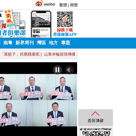
刊
南粵
新界周刊
灣區
地方
專題