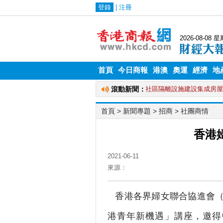
首頁
今日商報
港澳
奧運
經濟
地
首頁
> 新聞專題 >
招商
>
社團商情
香港
2021-06-11
來源：
香港各界婦女聯合協進會（
港青年新機遇」講座，邀得中聯