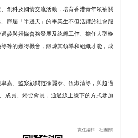
業、創科及國情交流活動，培育香港青年領袖關
港。歷屆「半邊天」的畢業生不但活躍於社會服
透過參與婦協會務發展及統籌工作、擔任大型晚
議等等的難得機會，鍛煉其領導和組織才能，成
聿嘉、監察顧問范徐麗泰、伍淑清等，與超過
員、成員、婦協會員，通過線上線下的方式參加
[責任編輯：社團部]