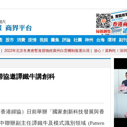
產
股市
消費
疫情
視頻
圖集
評論
社團
神州
台海
環球
副
婦協邀譚鐵牛講創科
香港婦協）日前舉辦「國家創新科技發展與香
辦副主任譚鐵牛及模式識別領域 (Pattern