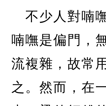
不少人對喃嘸
喃嘸是偏門，
流複雜，故常
之。然而，在