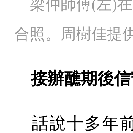
梁仲師傅(左)
合照。周樹佳提
接辦醮期後信
話說十多年前