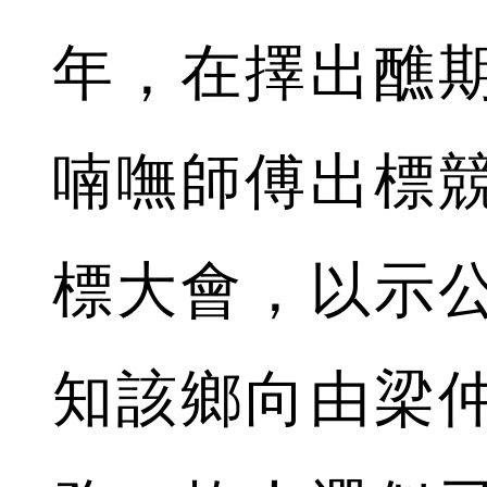
年，在擇出醮
喃嘸師傅出標
標大會，以示
知該鄉向由梁