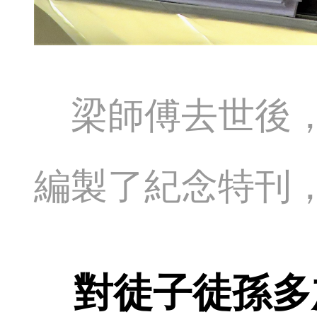
梁師傅去世後，
編製了紀念特刊
對徒子徒孫多