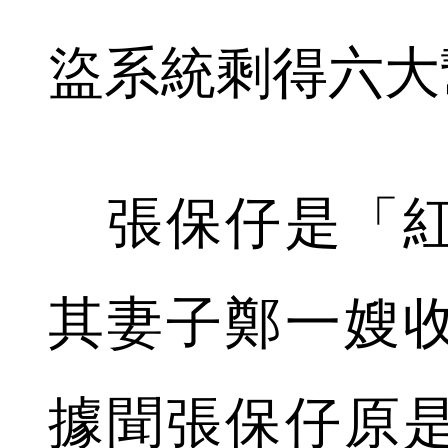
盜系統剩得六大
張保仔是「紅
其妻子鄭一嫂
據聞張保仔原