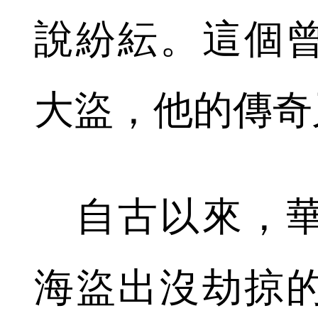
說紛紜。這個
大盜，他的傳奇
自古以來，華
海盜出沒劫掠