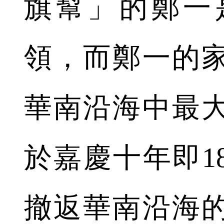
旗幫」的鄭一
領，而鄭一的
華南沿海中最
於嘉慶十年即1
撤返華南沿海