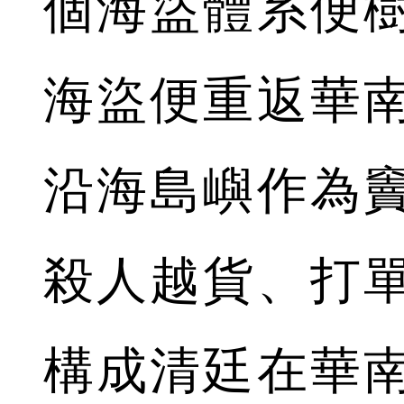
個海盜體系便
海盜便重返華
沿海島嶼作為
殺人越貨、打
構成清廷在華