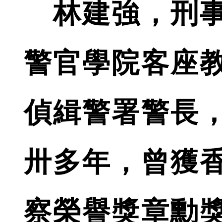
林建強，刑事
警官學院客座
偵緝警署警長
卅多年，曾獲
察榮譽獎章勳