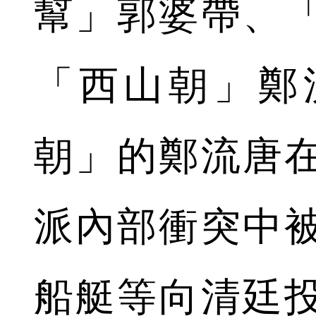
幫」郭婆帶、
「西山朝」鄭
朝」的鄭流唐
派內部衝突中
船艇等向清廷