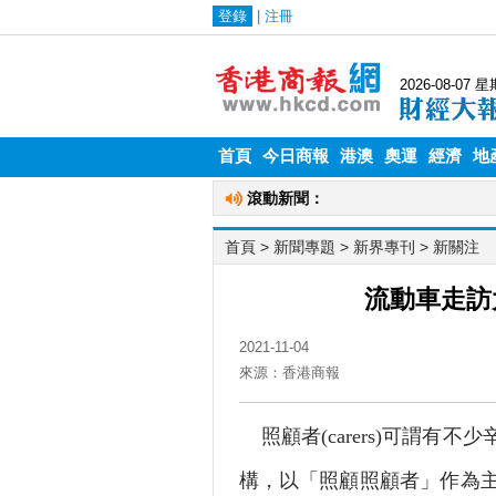
首頁
今日商報
港澳
奧運
經濟
地
首頁
> 新聞專題 >
新界專刊
>
新關注
流動車走訪
2021-11-04
來源：香港商報
照顧者(carers)可謂有
構，以「照顧照顧者」作為主