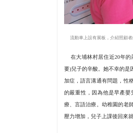
流動車上設有展板，介紹照顧者
在大埔林村居住近20年的莊
要)兒子的辛酸。她不幸的是
加症，語言溝通有問題，性
的嚴重性，因為他是早產嬰
療、言語治療。幼稚園的老
壓力增加，兒子上課後回來