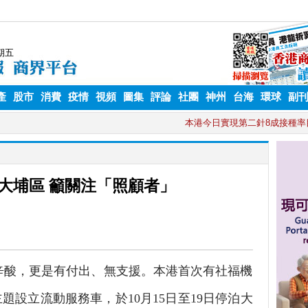
產
股市
消費
疫情
視頻
圖集
評論
社團
神州
台海
環球
副
大埔區 籲關注「照顧者」
不少辛酸，更是有付出、無支援。本港首次有社福機
題設立流動服務車，於10月15日至19日停泊大