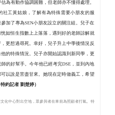
估為有動作協調困難，但老師亦不懂得處理。
的社工黃姑娘，了解有為特殊需要小朋友的服
參加了專為SEN小朋友設立的關注組。兒子在
情恍如恒生指數上上落落，遇到好的老師諒解就
苦，更想過尋死。幸好，兒子升上中學後情況反
白他的特殊情況。兒子亦開始認識到新同學，更
師的好幫手。今年他已經考完DSE，並到內地
都可以說是苦盡甘來。她現在定時做義工，希望
（特約記者 劉楚婷）
樹文化中心對出空地，眾參與者在車前為照顧者打氣。特