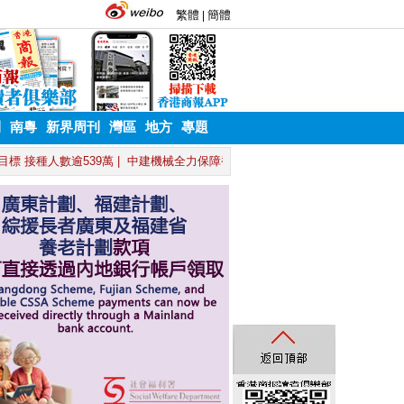
刊
南粵
新界周刊
灣區
地方
專題