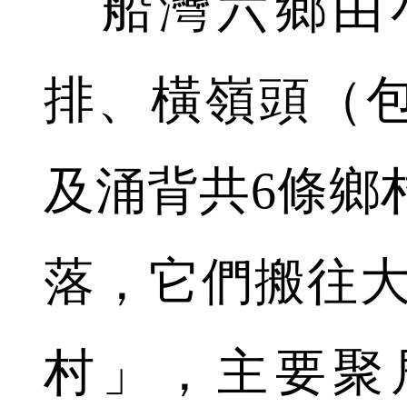
船灣六鄉由
排、橫嶺頭（
及涌背共6條鄉
落，它們搬往大
村」，主要聚