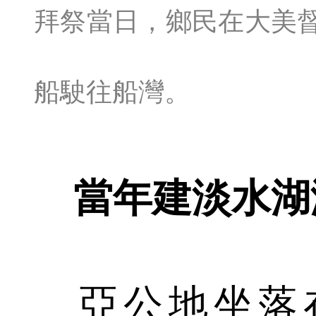
拜祭當日，鄉民在大美
船駛往船灣。
當年建淡水湖
亞公地坐落