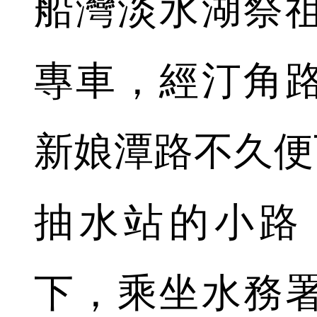
船灣淡水湖祭祖
專車，經汀角
新娘潭路不久便
抽水站的小路
下，乘坐水務