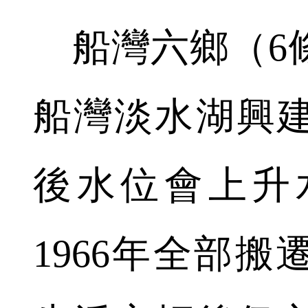
船灣六鄉（6
船灣淡水湖興
後水位會上升
1966年全部