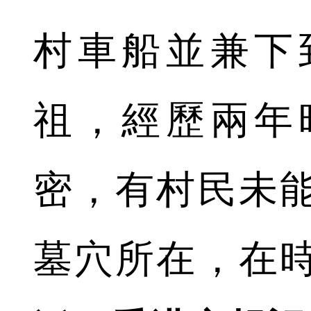
村車船並兼下
祖，經歷兩年
密，有村民未
墓穴所在，在