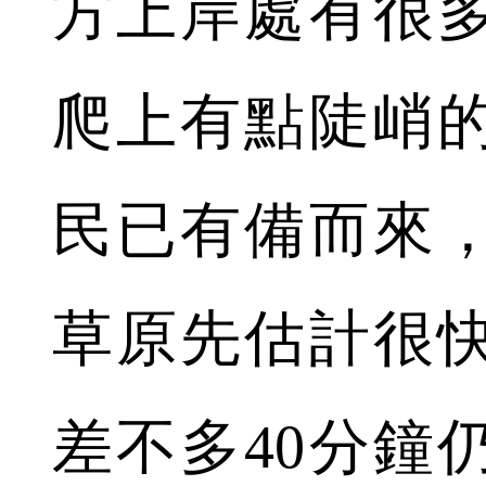
方上岸處有很
爬上有點陡峭
民已有備而來
草原先估計很
差不多40分鐘