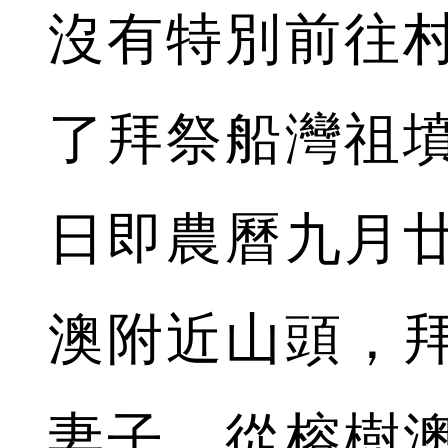
沒有特別前往
了拜祭船灣祖墳
日即農曆九月
澳附近山頭，
妻子。從榕樹