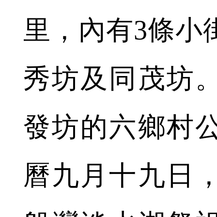
里，內有3條小
秀坊及同茂坊
發坊的六鄉村公
曆九月十九日