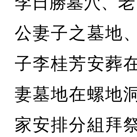
李日勝墓穴、老
公妻子之墓地
子李桂芳安葬
妻墓地在螺地
家安排分組拜