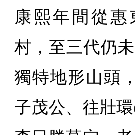
康熙年間從惠
村，至三代仍未
獨特地形山頭
子茂公、往壯環