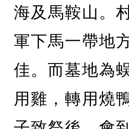
海及馬鞍山。
軍下馬一帶地
佳。而墓地為
用雞，轉用燒
子致祭後，會