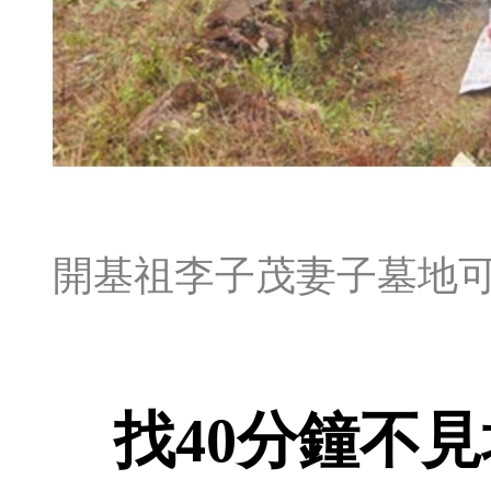
開基祖李子茂妻子墓地
找40分鐘不