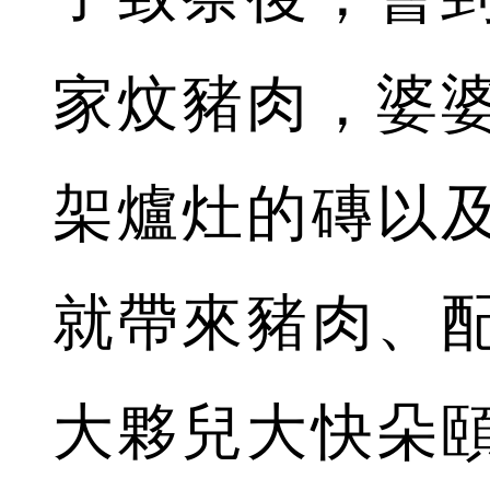
家炆豬肉，婆
架爐灶的磚以
就帶來豬肉、
大夥兒大快朵