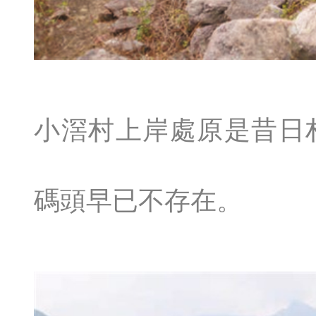
小滘村上岸處原是昔日
碼頭早已不存在。