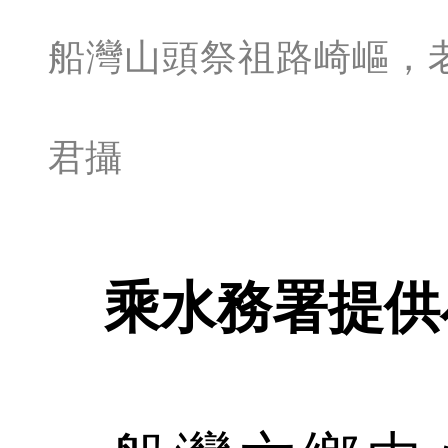
船灣山頭祭祖路崎嶇，
君攝
乘水務署提供