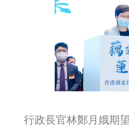
行政長官林鄭月娥期