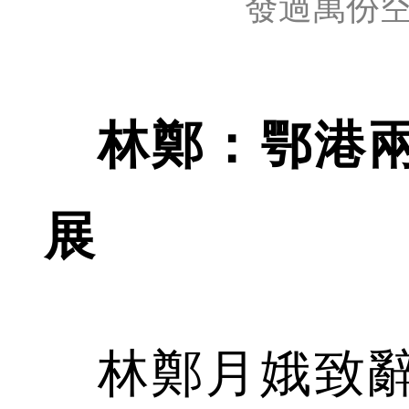
發過萬份
林鄭：鄂港
展
林鄭月娥致辭