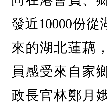
發近10000份
來的湖北蓮藕
員感受來自家
政長官林鄭月