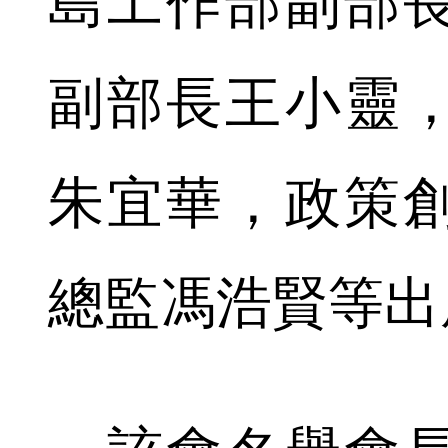
島工作部副部
副部長王小靈
朱宜華，政策
總監馮浩賢等出