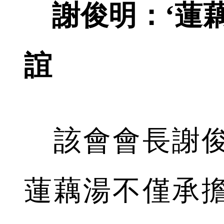
謝俊明：‘蓮藕
誼
該會會長謝俊
蓮藕湯不僅承