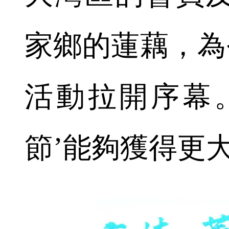
家鄉的蓮藕，為
活動拉開序幕
節’能夠獲得更