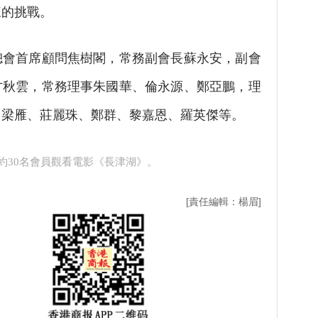
來的挑戰。
會首席顧問焦樹閣，常務副會長蘇永安，副會
方秋雲，常務理事朱國華、倫永源、鄭亞鵬，理
、梁雁、莊麗珠、鄭群、黎嘉恩、羅英傑等。
約30名會員觀看電影《長津湖》。
[責任編輯：楊眉]