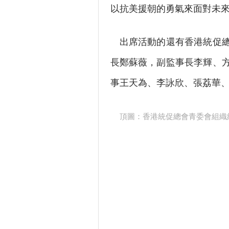
以抗美援朝的勇氣來面對未
出席活動的還有香港統促總
長鄭蘇薇，副監事長李輝、
事王天為、李詠欣、張荔華
頂圖：香港統促總會青委會組織