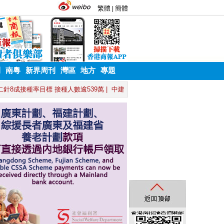
刊
南粵
新界周刊
灣區
地方
專題