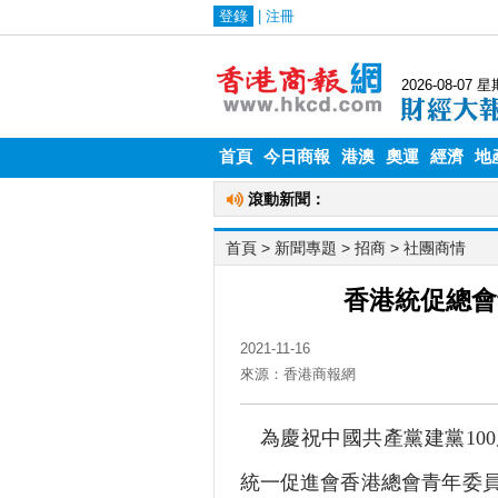
首頁
今日商報
港澳
奧運
經濟
地
首頁
> 新聞專題 >
招商
>
社團商情
香港統促總會
2021-11-16
來源：香港商報網
為慶祝中國共產黨建黨100
統一促進會香港總會青年委員