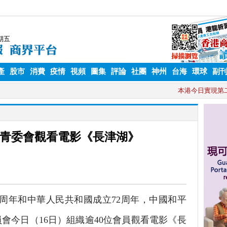
產
股市
消費
疫情
視頻
圖集
評論
社團
神州
台海
環球
副
青委會觀看電影《長津湖》
周年和中華人民共和國成立72周年，中國和平
會今日（16日）組織逾40位會員觀看電影《長