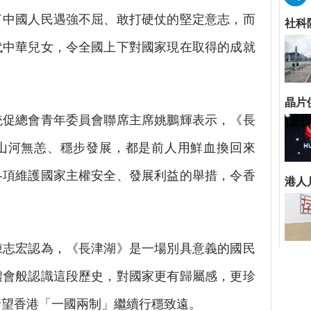
了中國人民遇強不屈、敢打硬仗的堅定意志，而
代中華兒女，令全國上下對國家現在取得的成就
促總會青年委員會聯席主席姚鵬輝表示，《長
山河無恙、穩步發展，都是前人用鮮血換回來
各項維護國家主權安全、發展利益的舉措，令香
志宏認為，《長津湖》是一場別具意義的國民
體會般認識這段歷史，對國家更有歸屬感，更珍
希望香港「一國兩制」繼續行穩致遠。