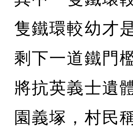
隻鐵環較幼才
剩下一道鐵門
將抗英義士遺
園義塚，村民