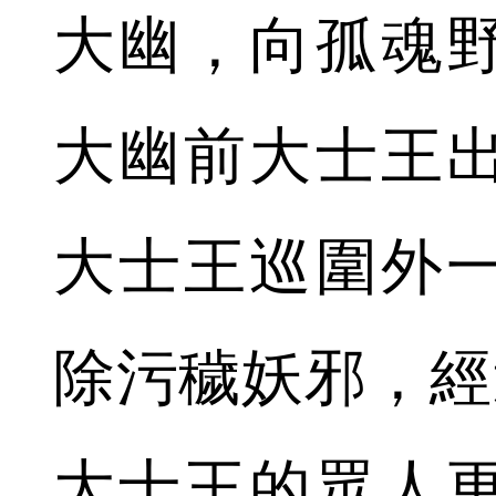
大幽，向孤魂
大幽前大士王
大士王巡圍外一
除污穢妖邪，經
大士王的眾人