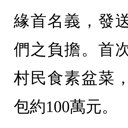
緣首名義，發
們之負擔。首
村民食素盆菜
包約100萬元