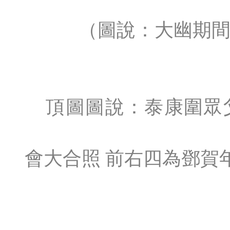
（圖說：大幽期間
頂圖圖說：泰康圍眾
會大合照 前右四為鄧賀