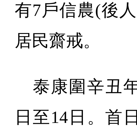
有7戶信農(後
居民齋戒。
泰康圍辛丑年醮
日至14日。首