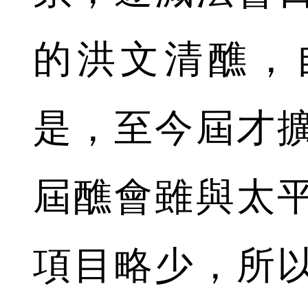
的洪文清醮，
是，至今屆才
屆醮會雖與太
項目略少，所