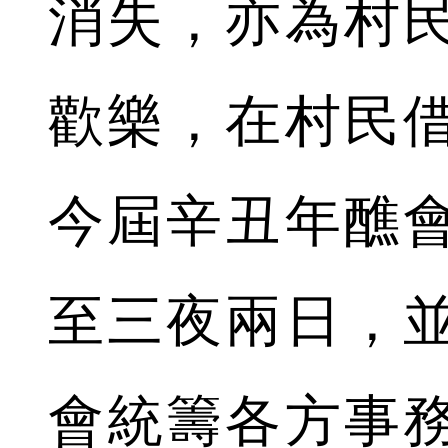
消失，亦為村
歡樂，在村民
今屆辛丑年醮
至三夜兩日，
會統籌各方事