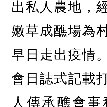
出私人農地，
嫩草成醮場為
早日走出疫情
會日誌式記載
人傳承醮會事