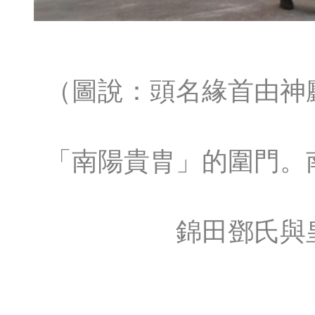
（圖說：頭名緣首由神
「南陽貴胄」的圍門。
錦田鄧氏與