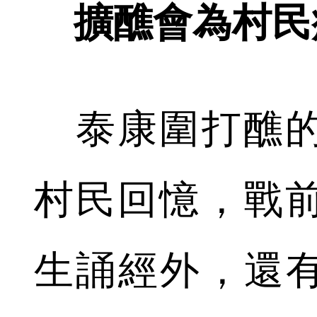
擴醮會為村民
泰康圍打醮的
村民回憶，戰
生誦經外，還有