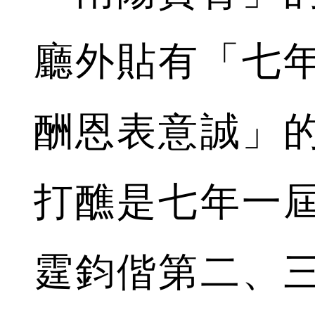
廳外貼有「七
酬恩表意誠」
打醮是七年一
霆鈞偕第二、