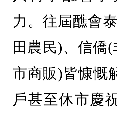
力。往屆醮會泰
田農民)、信僑(
市商販)皆慷慨
戶甚至休市慶