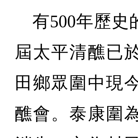
有500年歷史
屆太平清醮已於
田鄉眾圍中現
醮會。泰康圍