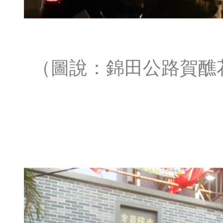
（圖說：錦田公路賀醮