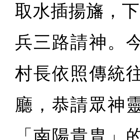
取水插揚旛，下
兵三路請神。
村長依照傳統
廳，恭請眾神
「南陽貴胄」