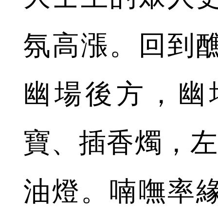
氛高漲。回到
幽場後方，幽
寶、插香燭，左
油燈。喃嘸率