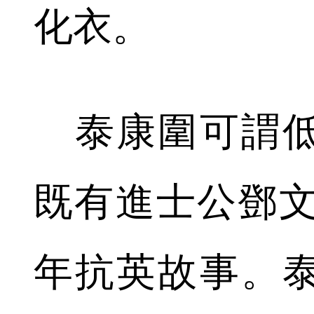
化衣。
泰康圍可謂低
既有進士公鄧文蔚
年抗英故事。