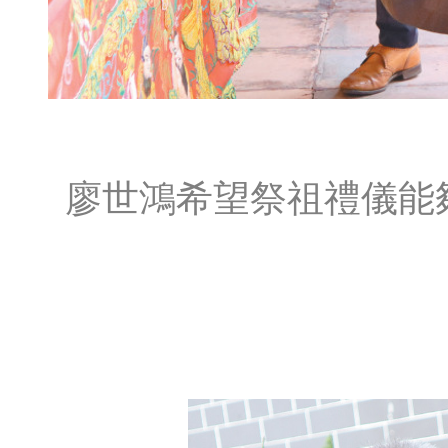
廖世鴻希望祭祖禮儀能