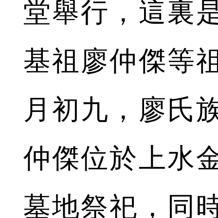
堂舉行，這裏
基祖廖仲傑等
月初九，廖氏
仲傑位於上水
墓地祭祀，同