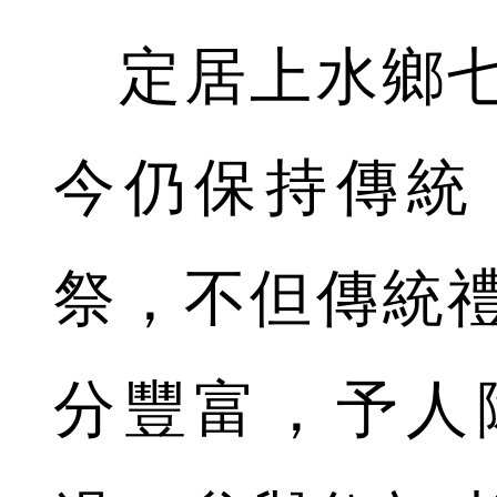
定居上水鄉七
今仍保持傳統
祭，不但傳統
分豐富，予人