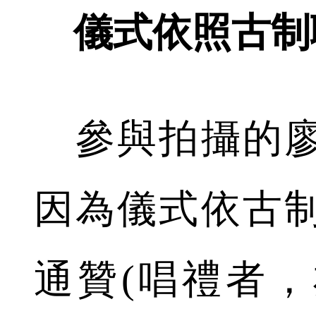
儀式依照古制
參與拍攝的廖
因為儀式依古
通贊(唱禮者