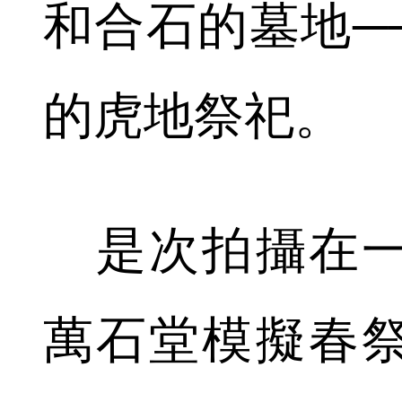
和合石的墓地─
的虎地祭祀。
是次拍攝在一
萬石堂模擬春