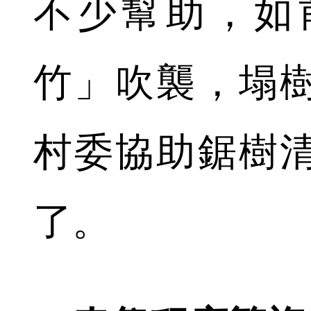
不少幫助，如
竹」吹襲，塌
村委協助鋸樹
了。