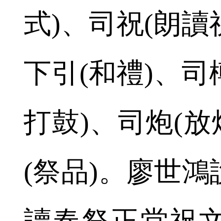
式)、司祝(朗讀
下引(和禮)、司
打鼓)、司炮(放
(祭品)。廖世
讀春祭正堂祝