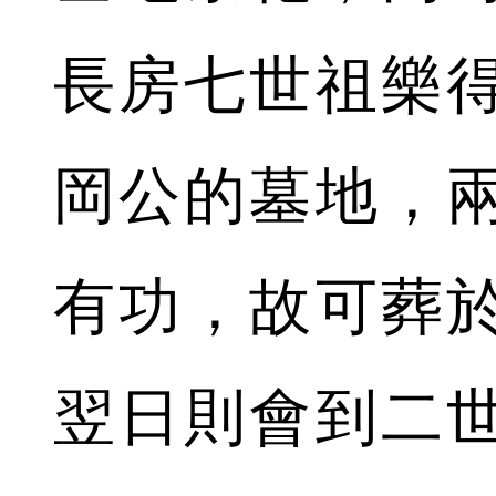
長房七世祖樂
岡公的墓地，
有功，故可葬
翌日則會到二