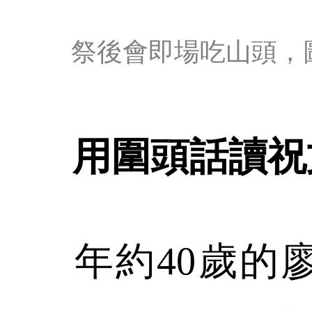
祭後會即場吃山頭，
用圍頭話讀祝
年約40歲的