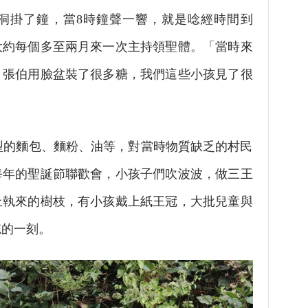
洞掛了鐘，當8時鐘聲一響，就是唸經時間到
大約每個多至兩月來一次主持領聖體。「當時來
，張伯用臉盆裝了很多糖，我們這些小孩見了很
的麵包、麵粉、油等，對當時物質缺乏的村民
每年的聖誕節聯歡會，小孩子們吹波波，做三王
上執來的樹枝，有小孩戴上紙王冠，大批兒童與
忘的一刻。