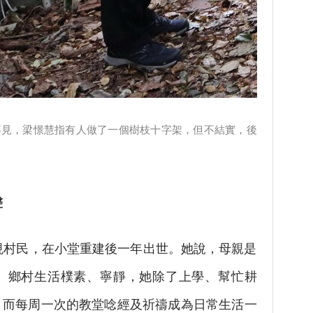
不見，梁憬慧指有人做了一個樹枝十字架，但不結實，後
聲
峴村民，在小堂重建後一年出世。她說，母親是
。鄉村生活樸素、寧靜，她除了上學、幫忙耕
，而每周一次的教堂唸經及祈禱成為日常生活一