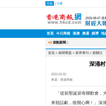
首頁
今日商報
港澳
奧運
經濟
地
首頁
> 新聞專題 >
新界專刊
>
新關注
深涌村
2022-01-02
來源：香港商報
「從前聖誕節有聯歡會，大
來朝話劇，很開心啊！」深