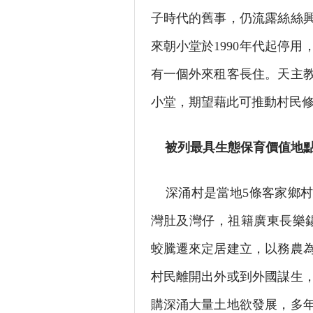
子時代的舊事，仍流露絲絲
來朝小堂於1990年代起停
有一個外來租客長住。天主
小堂，期望藉此可推動村民
被列最具生態保育價值地
深涌村是當地5條客家鄉村
灣肚及灣仔，祖籍廣東長樂錫
蛟騰遷來定居建立，以務農
村民離開出外或到外國謀生，
購深涌大量土地欲發展，多