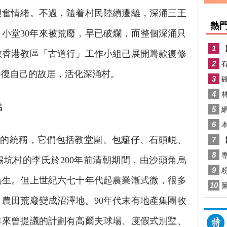
興奮情緒。不過，隨着村民陸續遷離，深涌三王
用，小堂30年來被荒廢，早已破爛，而整個深涌只
教香港教區「古道行」工作小組已展開籌款復修
修復自己的故居，活化深涌村。
點
的統稱，它們包括教堂圍、包籬仔、石頭峴、
坑村的李氏於200年前清朝期間，由沙頭角烏
為生。但上世紀六七十年代起農業漸式微，很多
農田荒廢變成沼澤地。90年代末有地產集團收
年來曾提議的計劃有高爾夫球場、度假式別墅、