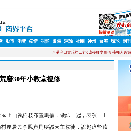
產
股市
消費
疫情
視頻
圖集
評論
社團
神州
台海
環球
副
荒廢30年小教堂復修
家上山執樹枝布置馬槽，做紙王冠，表演三王
涌村原居民李鳳貞是虔誠天主教徒，說起這些孩