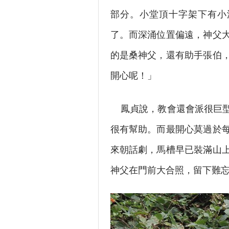
部分。小堂頂十字架下有小
了。而深涌位置偏遠，神父
的是桑神父，還有助手張伯
開心呢！」
鳳貞說，教會還會派很巨型
很有幫助。而最開心莫過於
來朝話劇，馬槽早已裝滿山
神父在門前大合照，留下難