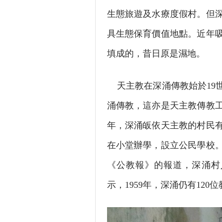
生態旅遊及水療度假村。但深
具生態保育價值地點。近年
填成的，昔日原是濕地。
天主教在深涌傳教始於19世
涌傳教，這亦是天主教傳教工
年，深涌皈依天主教的村民有
在小堂辦學，設立公民學校。
《公教報》的報道，深涌村
示，1959年，深涌仍有120