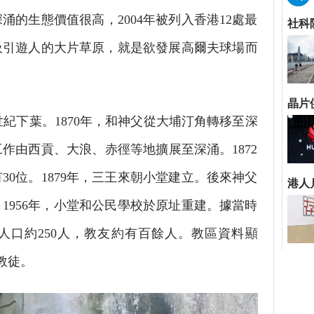
涌的生態價值很高，2004年被列入香港12處最
吸引遊人的大片草原，就是欲發展高爾夫球場而
紀下葉。1870年，和神父從大埔汀角轉移至深
作由西貢、大浪、赤徑等地擴展至深涌。1872
30位。1879年，三王來朝小堂建立。後來神父
1956年，小堂和公民學校於原址重建。據當時
人口約250人，教友約有百餘人。教區資料顯
位教徒。