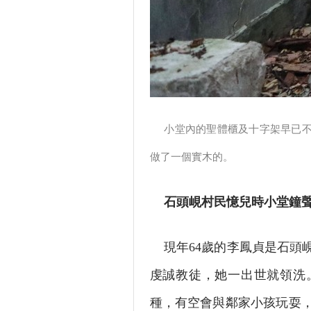
小堂內的聖體櫃及十字架早已
做了一個實木的。
石頭峴村民憶兒時小堂鐘
現年64歲的李鳳貞是石頭
虔誠教徒，她一出世就領洗
種，有空會與鄰家小孩玩耍