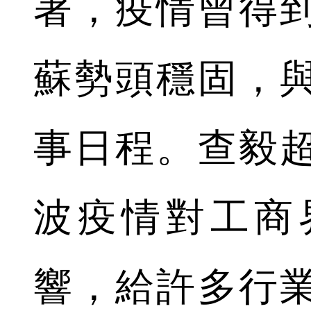
著，疫情曾得
蘇勢頭穩固，
事日程。查毅
波疫情對工商
響，給許多行