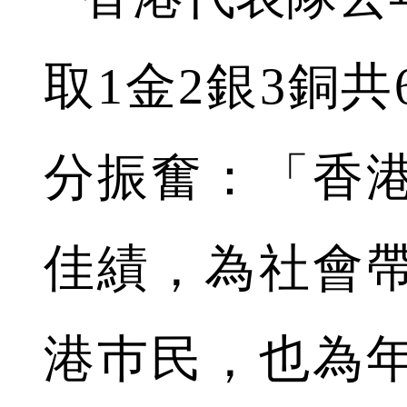
取1金2銀3銅
分振奮：「香
佳績，為社會
港巿民，也為