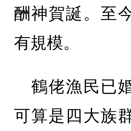
酬神賀誕。至
有規模。
鶴佬漁民已婚
可算是四大族