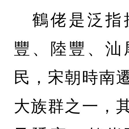
鶴佬是泛指
豐、陸豐、汕
民，宋朝時南
大族群之一，