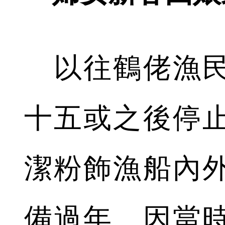
以往鶴佬漁民
十五或之後停
潔粉飾漁船內
備過年。因當