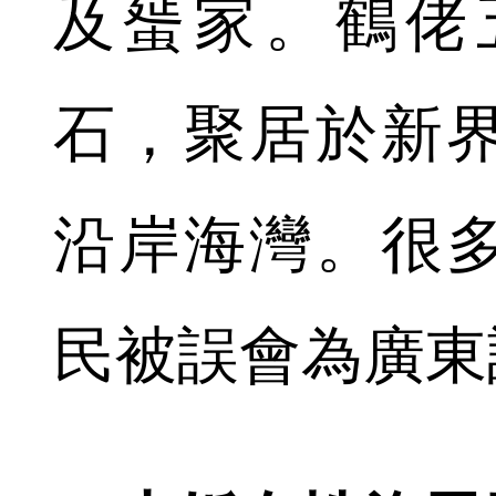
及蜑家。鶴佬
石，聚居於新
沿岸海灣。很
民被誤會為廣東