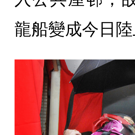
龍船變成今日陸