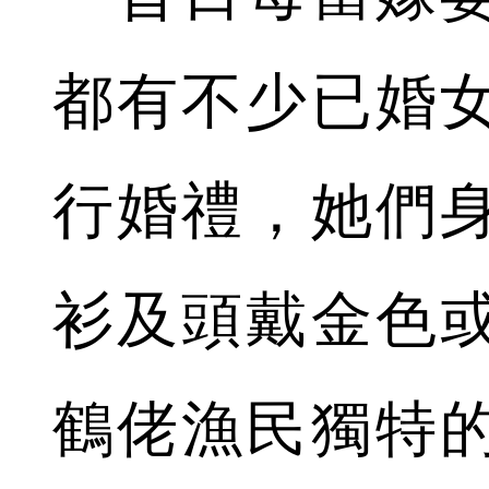
都有不少已婚
行婚禮，她們
衫及頭戴金色
鶴佬漁民獨特