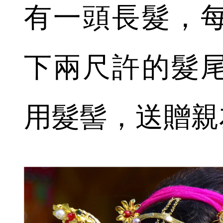
有一頭長髮，
下兩尺許的髮
用髮髻，送贈親