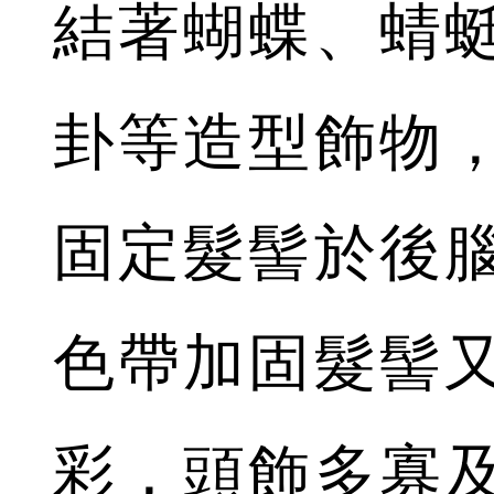
結著蝴蝶、蜻
卦等造型飾物
固定髮髻於後
色帶加固髮髻
彩，頭飾多寡