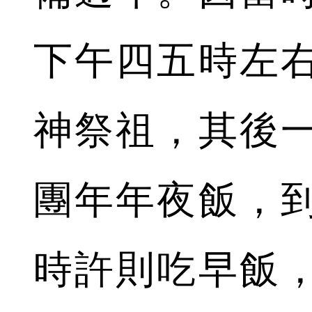
下午四五時左
神祭祖，其後
團年年夜飯，
時許則吃早飯