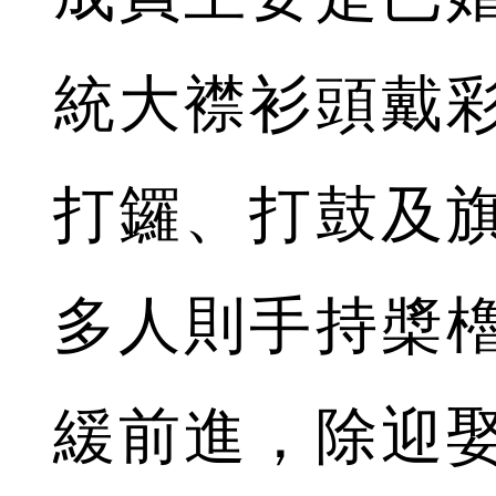
統大襟衫頭戴
打鑼、打鼓及
多人則手持槳
緩前進，除迎