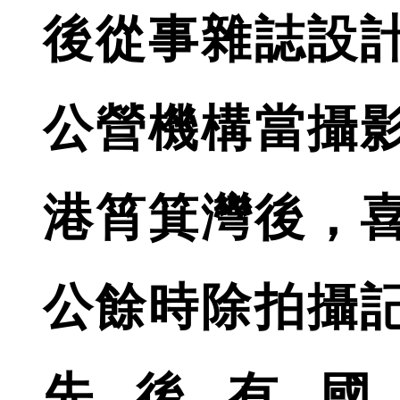
後從事雜誌設
公營機構當攝
港筲箕灣後，
公餘時除拍攝
先後有國