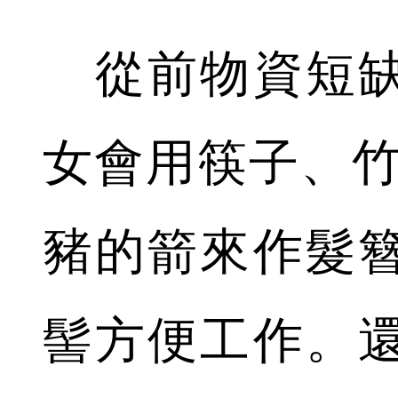
從前物資短缺
女會用筷子、竹
豬的箭來作髮
髻方便工作。