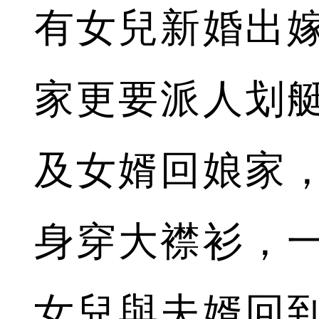
有女兒新婚出
家更要派人划
及女婿回娘家
身穿大襟衫，
女兒與夫婿回