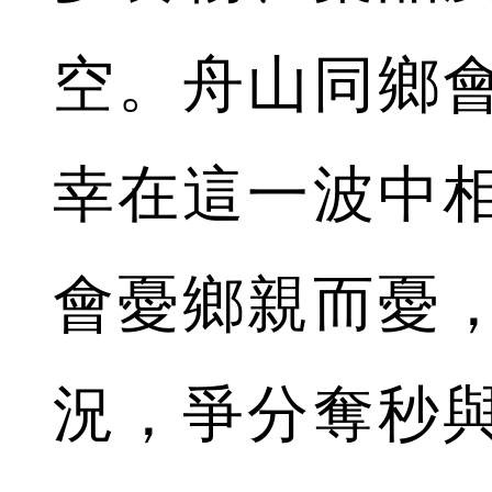
空。舟山同鄉
幸在這一波中
會憂鄉親而憂
況，爭分奪秒