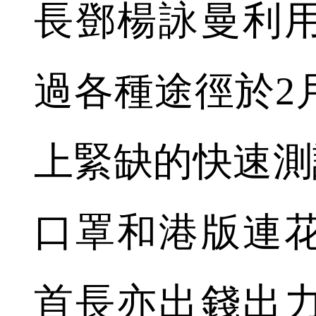
長鄧楊詠曼利
過各種途徑於2
上緊缺的快速測試
口罩和港版連
首長亦出錢出