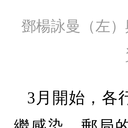
鄧楊詠曼（左）
3月開始，各
繼感染，郵局