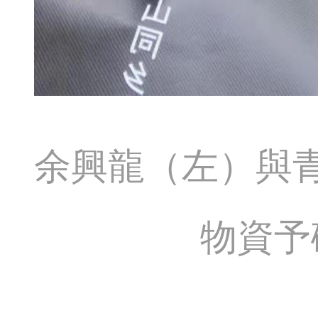
余興龍（左）與
物資予