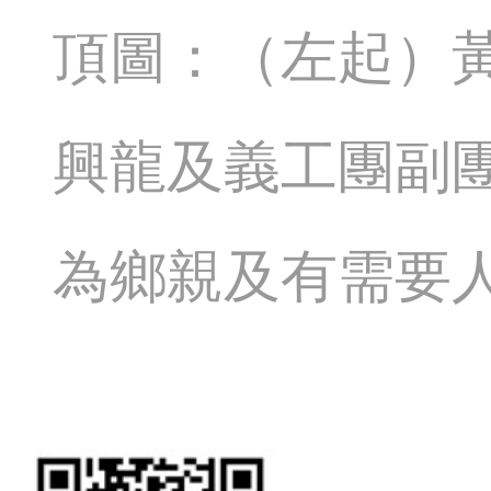
頂圖：（左起）
興龍及義工團副
為鄉親及有需要