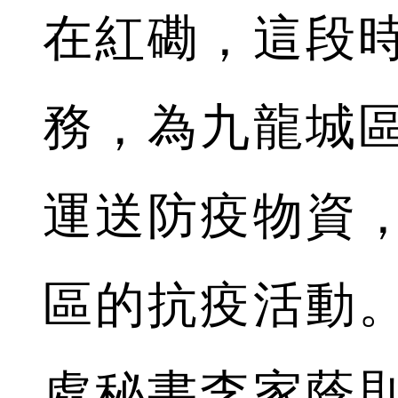
在紅磡，這段
務，為九龍城區
運送防疫物資
區的抗疫活動
處秘書李家蔭