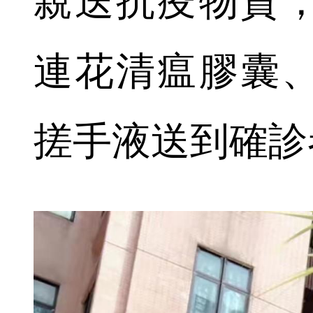
親送抗疫物資
連花清瘟膠囊
搓手液送到確診