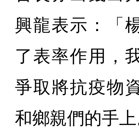
興龍表示：「
了表率作用，
爭取將抗疫物
和鄉親們的手上