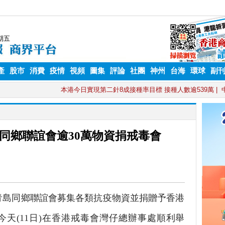
產
股市
消費
疫情
視頻
圖集
評論
社團
神州
台海
環球
副
同鄉聯誼會逾30萬物資捐戒毒會
島同鄉聯誼會募集各類抗疫物資並捐贈予香港
天(11日)在香港戒毒會灣仔總辦事處順利舉