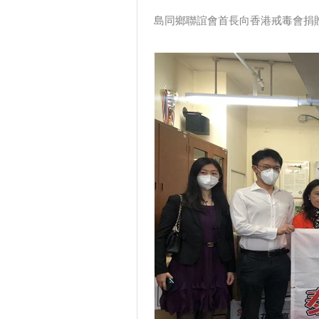
島同鄉聯誼會首長向香港戒毒會捐