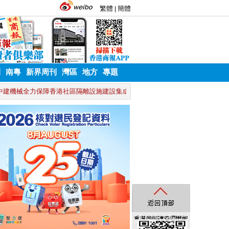
刊
南粵
新界周刊
灣區
地方
專題