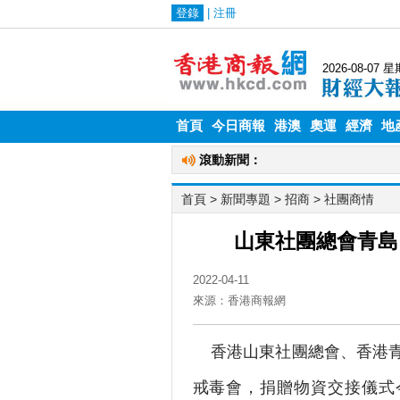
首頁
今日商報
港澳
奧運
經濟
地
首頁
> 新聞專題 >
招商
>
社團商情
山東社團總會青島
2022-04-11
來源：香港商報網
香港山東社團總會、香港青
戒毒會，捐贈物資交接儀式今