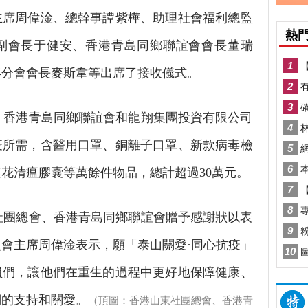
主席周偉淦、總幹事譚紫樺、助理社會福利總監
副會長于健安、香港青島同鄉聯誼會會長董瑞
年分會會長麥斯韋等出席了接收儀式。
香港青島同鄉聯誼會和龍翔集團投資有限公司
疫所需，含醫用口罩、銅離子口罩、新款病毒檢
花清瘟膠囊等萬餘件物品，總計超過30萬元。
團總會、香港青島同鄉聯誼會贈予感謝狀以表
會主席周偉淦表示，願「泰山關愛·同心抗疫」
員們，讓他們在重生的過程中更好地保障健康、
們的支持和關愛。
（頂圖：香港山東社團總會、香港青